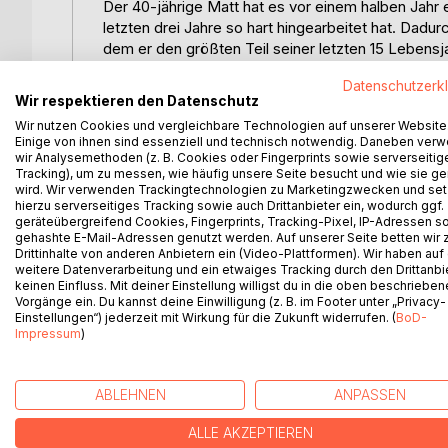
Der 40-jährige Matt hat es vor einem halben Jahr e
letzten drei Jahre so hart hingearbeitet hat. D
dem er den größten Teil seiner letzten 15 Lebens
Privat wohnt Matt in einem exklusiven Penthouse, 
Datenschutzerk
seiner großen Verwunderung ist er allerdings trotz a
Wir respektieren den Datenschutz
Wenn Matt sein Leben bewerten müsste, würde er i
Wir nutzen Cookies und vergleichbare Technologien auf unserer Website
Erfolg erfüllter und glücklicher machen würde, abe
Einige von ihnen sind essenziell und technisch notwendig. Daneben ver
immerhin eine Menge schöner Dinge leisten und au
wir Analysemethoden (z. B. Cookies oder Fingerprints sowie serverseitig
geht als ihm...
Tracking), um zu messen, wie häufig unsere Seite besucht und wie sie ge
wird. Wir verwenden Trackingtechnologien zu Marketingzwecken und se
Nach einer der vielen langen 70-Stunden-Wochen 
hierzu serverseitiges Tracking sowie auch Drittanbieter ein, wodurch ggf.
Ruhe zu finden und abschalten zu können. Durch ei
geräteübergreifend Cookies, Fingerprints, Tracking-Pixel, IP-Adressen s
wird an einen scheinbar einsamen Strand gespült. Wi
gehashte E-Mail-Adressen genutzt werden. Auf unserer Seite betten wir
Drittinhalte von anderen Anbietern ein (Video-Plattformen). Wir haben auf
als unbewohnt und er lernt das Volk der Maoli ken
weitere Datenverarbeitung und ein etwaiges Tracking durch den Drittanbi
Auch wenn die Inselbewohner Matts Welt nur bedin
keinen Einfluss. Mit deiner Einstellung willigst du in die oben beschriebe
vollends auf den Kopf.
Vorgänge ein. Du kannst deine Einwilligung (z. B. im Footer unter „Privacy-
Einstellungen“) jederzeit mit Wirkung für die Zukunft widerrufen. (
BoD-
Impressum
)
WEITERE TITEL BEI
Bo
ABLEHNEN
ANPASSEN
ALLE AKZEPTIEREN