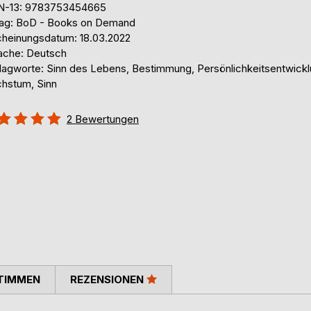
N-13: 9783753454665
lag: BoD - Books on Demand
cheinungsdatum: 18.03.2022
ache: Deutsch
lagworte: Sinn des Lebens, Bestimmung, Persönlichkeitsentwickl
hstum, Sinn
ertung::
2
Bewertungen
%
TIMMEN
REZENSIONEN