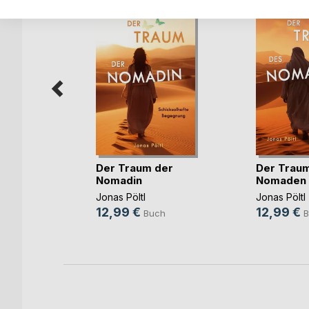
Der Traum der
Der Trau
Nomadin
Nomaden
Jonas Pöltl
Jonas Pöltl
h
12,99 €
12,99 €
Buch
B
ok