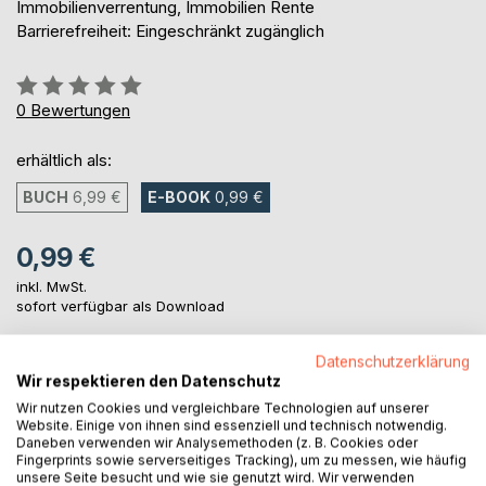
Immobilienverrentung, Immobilien Rente
Barrierefreiheit: Eingeschränkt zugänglich
Bewertung::
0%
0
Bewertungen
erhältlich als:
BUCH
6,99 €
E-BOOK
0,99 €
0,99 €
inkl. MwSt.
sofort verfügbar als Download
Datenschutzerklärung
IN DEN WARENKORB
Wir respektieren den Datenschutz
Wir nutzen Cookies und vergleichbare Technologien auf unserer
Website. Einige von ihnen sind essenziell und technisch notwendig.
Auf die Merkliste
Daneben verwenden wir Analysemethoden (z. B. Cookies oder
Fingerprints sowie serverseitiges Tracking), um zu messen, wie häufig
Titel bewerten
unsere Seite besucht und wie sie genutzt wird. Wir verwenden