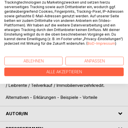
Trackingtechnologien zu Marketingzwecken und setzen hierzu
serverseitiges Tracking sowie auch Drittanbieter ein, wodurch ggf.
geräteübergreifend Cookies, Fingerprints, Tracking-Pixel, IP-Adressen
sowie gehashte E-Mail-Adressen genutzt werden. Auf unserer Seite
betten wir zudem Drittinhalte von anderen Anbietern ein (Video-
Plattformen). Wir haben auf die weitere Datenverarbeitung und ein
etwaiges Tracking durch den Drittanbieter keinen Einfluss. Mit deiner
Einstellung willigst du in die oben beschriebenen Vorgänge ein. Du
BESCHREIBUNG
kannst deine Einwilligung (z. B. im Footer unter „Privacy-Einstellungen“)
jederzeit mit Wirkung für die Zukunft widerrufen. (
BoD-Impressum
)
Die Immobilienrente - Leitfaden zur ersten Orientierung
Sie sind Eigentümer einer Immobilie und über 65 Jahre alt?
ABLEHNEN
ANPASSEN
Sie möchten von der eigenen Immobilie jetzt im Alter
ALLE AKZEPTIEREN
finanziell profitieren, aber ohne ausziehen zu müssen?
Eine Immobilienrente macht das möglich: Umkehrhypothek
/ Leibrente / Teilverkauf / Immobilienverzehrkredit.
Alternativen - Erklärungen - Beispiele - Vorteile
AUTOR/IN