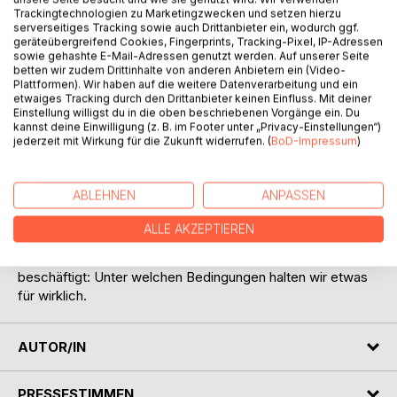
Trackingtechnologien zu Marketingzwecken und setzen hierzu
serverseitiges Tracking sowie auch Drittanbieter ein, wodurch ggf.
geräteübergreifend Cookies, Fingerprints, Tracking-Pixel, IP-Adressen
sowie gehashte E-Mail-Adressen genutzt werden. Auf unserer Seite
betten wir zudem Drittinhalte von anderen Anbietern ein (Video-
Plattformen). Wir haben auf die weitere Datenverarbeitung und ein
BESCHREIBUNG
etwaiges Tracking durch den Drittanbieter keinen Einfluss. Mit deiner
Einstellung willigst du in die oben beschriebenen Vorgänge ein. Du
kannst deine Einwilligung (z. B. im Footer unter „Privacy-Einstellungen“)
jederzeit mit Wirkung für die Zukunft widerrufen. (
BoD-Impressum
)
Ein Buch über Saurierjagden, Lachkrankheiten,
Spionagegeschäfte, Graviationslöcher... Was auf den
ersten Blick nach Science Fiction klingt, ist eine
ABLEHNEN
ANPASSEN
soziologische Untersuchung auf der Basis inszenierter
Geschichten. Geschichten, die nicht nur erfunden, sondern
ALLE AKZEPTIEREN
auch wirklich erlebt, d.h. realisiert wurden; ein Buch also,
das sich auf höchst neuartige Weise mit der Frage
beschäftigt: Unter welchen Bedingungen halten wir etwas
für wirklich.
AUTOR/IN
PRESSESTIMMEN