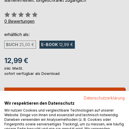
Barrierefreiheit: Eingeschränkt zugänglich
Bewertung::
0%
0
Bewertungen
erhältlich als:
BUCH
25,00 €
E-BOOK
12,99 €
12,99 €
inkl. MwSt.
sofort verfügbar als Download
IN DEN WARENKORB
Datenschutzerklärung
Wir respektieren den Datenschutz
Auf die Merkliste
Wir nutzen Cookies und vergleichbare Technologien auf unserer
Website. Einige von ihnen sind essenziell und technisch notwendig.
Titel bewerten
Daneben verwenden wir Analysemethoden (z. B. Cookies oder
Fingerprints sowie serverseitiges Tracking), um zu messen, wie häufig
unsere Seite besucht und wie sie genutzt wird. Wir verwenden