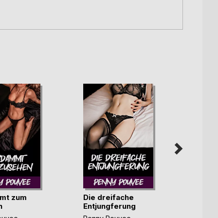
mt zum
Die dreifache
Hart 
n
Entjungferung
Dadd