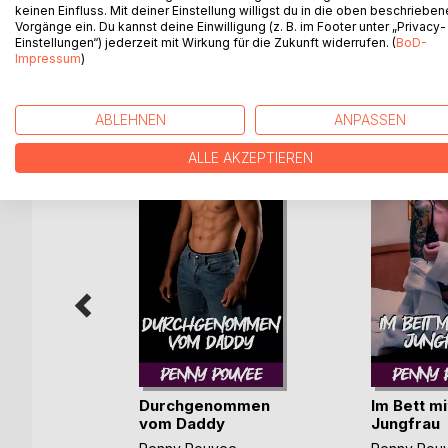
Sein Plan ist einfach. Er wird an diesem Abend di
keinen Einfluss. Mit deiner Einstellung willigst du in die oben beschriebe
Vorgänge ein. Du kannst deine Einwilligung (z. B. im Footer unter „Privacy-
Nur, ob sie ahnt, wer er wirklich ist?
Einstellungen“) jederzeit mit Wirkung für die Zukunft widerrufen. (
BoD-
Impressum
)
WEITERE TITEL BEI
Bo
ABLEHNEN
ANPASSEN
ALLE AKZEPTIEREN
Durchgenommen
Im Bett mi
er Chef
vom Daddy
Jungfrau