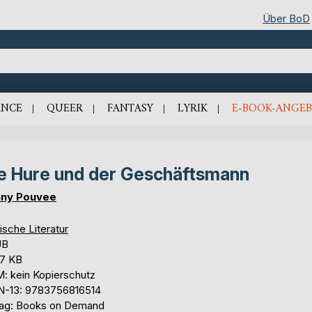
Über BoD
NCE
QUEER
FANTASY
LYRIK
E-BOOK-ANGEB
e Hure und der Geschäftsmann
ny Pouvee
ische Literatur
UB
,7 KB
: kein Kopierschutz
N-13: 9783756816514
lag: Books on Demand