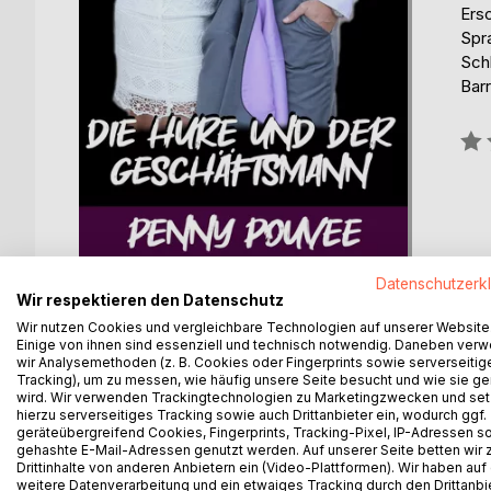
Ers
Spr
Schl
Barr
Bew
0%
Datenschutzerk
Wir respektieren den Datenschutz
Wir nutzen Cookies und vergleichbare Technologien auf unserer Website
Einige von ihnen sind essenziell und technisch notwendig. Daneben ver
wir Analysemethoden (z. B. Cookies oder Fingerprints sowie serverseitig
BESCHREIBUNG
AUTOR/IN
PRESSES
Tracking), um zu messen, wie häufig unsere Seite besucht und wie sie ge
wird. Wir verwenden Trackingtechnologien zu Marketingzwecken und se
hierzu serverseitiges Tracking sowie auch Drittanbieter ein, wodurch ggf.
Sie nimmt regelmäßig Geld von Männern. Ihr Freund
geräteübergreifend Cookies, Fingerprints, Tracking-Pixel, IP-Adressen s
gehashte E-Mail-Adressen genutzt werden. Auf unserer Seite betten wir
scheint es nur noch Ärger zu geben - bis jemand s
Drittinhalte von anderen Anbietern ein (Video-Plattformen). Wir haben auf
weitere Datenverarbeitung und ein etwaiges Tracking durch den Drittanbi