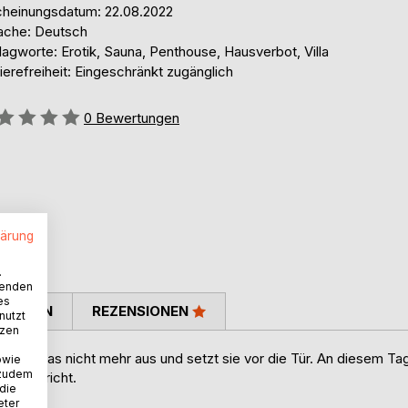
cheinungsdatum: 22.08.2022
ache: Deutsch
agworte: Erotik, Sauna, Penthouse, Hausverbot, Villa
ierefreiheit: Eingeschränkt zugänglich
ertung::
0
Bewertungen
lärung
.
wenden
es
TIMMEN
REZENSIONEN
nutzt
tzen
 hält das nicht mehr aus und setzt sie vor die Tür. An diesem Ta
owie
 zudem
ie anspricht.
 die
eter