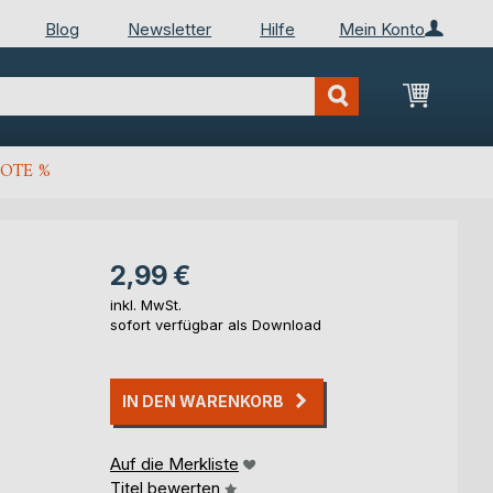
Blog
Newsletter
Hilfe
Mein Konto
Mein Wa
OTE %
2,99 €
inkl. MwSt.
sofort verfügbar als Download
IN DEN WARENKORB
Auf die Merkliste
Titel bewerten