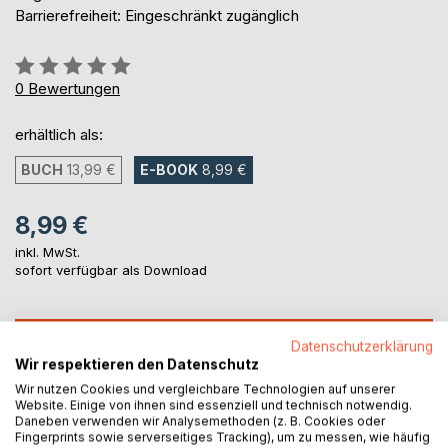
Barrierefreiheit: Eingeschränkt zugänglich
Bewertung::
0%
0
Bewertungen
erhältlich als:
BUCH
13,99 €
E-BOOK
8,99 €
8,99 €
inkl. MwSt.
sofort verfügbar als Download
IN DEN WARENKORB
Datenschutzerklärung
Wir respektieren den Datenschutz
Wir nutzen Cookies und vergleichbare Technologien auf unserer
Auf die Merkliste
Website. Einige von ihnen sind essenziell und technisch notwendig.
Titel bewerten
Daneben verwenden wir Analysemethoden (z. B. Cookies oder
Fingerprints sowie serverseitiges Tracking), um zu messen, wie häufig