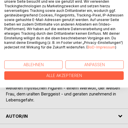
unsere Seite besucht und wie sie genutzt wird. Wir verwenden
Trackingtechnologien zu Marketingzwecken und setzen hierzu
serverseitiges Tracking sowie auch Drittanbieter ein, wodurch ggf.
geräteübergreifend Cookies, Fingerprints, Tracking-Pixel, IP-Adressen
sowie gehashte E-Mail-Adressen genutzt werden. Auf unserer Seite
betten wir zudem Drittinhalte von anderen Anbietern ein (Video-
Plattformen). Wir haben auf die weitere Datenverarbeitung und ein
etwaiges Tracking durch den Drittanbieter keinen Einfluss. Mit deiner
BESCHREIBUNG
Einstellung willigst du in die oben beschriebenen Vorgänge ein. Du
kannst deine Einwilligung (z. B. im Footer unter „Privacy-Einstellungen“)
jederzeit mit Wirkung für die Zukunft widerrufen. (
BoD-Impressum
)
In der unterirdischen Welt stillgelegter Bergwerke leben die
Hüter des Schwarzen Goldes, sagenumwobene Zwerge.
Ihr größter Schatz, der Kraftstein Achazurit, hält die Welten
ABLEHNEN
ANPASSEN
über und unter Tage im Gleichgewicht. Noch. Denn jetzt ist
er verschwunden. Sophie und Luca begeben sich auf eine
ALLE AKZEPTIEREN
abenteuerliche Reise, um ihn zu retten. Dabei begegnen sie
weiteren mythischen Figuren - einem Werwolf, der weisen
Frau, dem uralten Berggeist - und geraten zunehmend in
Lebensgefahr.
AUTOR/IN