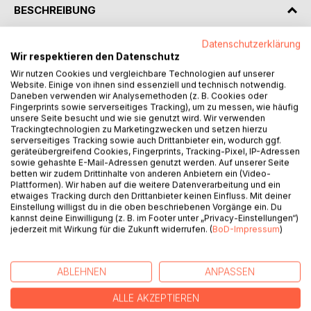
BESCHREIBUNG
Datenschutzerklärung
Eigentlich hatte Aaron sich auf einen ruhigen Sommer
Wir respektieren den Datenschutz
eingestellt. Nach dem Tod seines Vaters war er am liebsten
Wir nutzen Cookies und vergleichbare Technologien auf unserer
allein. Aber ein mysteriöses Geschenk seiner Großmutter
Website. Einige von ihnen sind essenziell und technisch notwendig.
wirft plötzlich Fragen auf. Und so reist Aaron kurzerhand zu
Daneben verwenden wir Analysemethoden (z. B. Cookies oder
ihr nach Schottland. Dort trifft er Moe, Jules und Summer,
Fingerprints sowie serverseitiges Tracking), um zu messen, wie häufig
unsere Seite besucht und wie sie genutzt wird. Wir verwenden
die ebenfalls ihre Ferien auf dem Hof der Großmutter
Trackingtechnologien zu Marketingzwecken und setzen hierzu
verbringen. Sie stellen schnell fest, dass sie nicht zufällig
serverseitiges Tracking sowie auch Drittanbieter ein, wodurch ggf.
zusammen dort sind. Sie sind die neuen Hüter einer Welt,
geräteübergreifend Cookies, Fingerprints, Tracking-Pixel, IP-Adressen
sowie gehashte E-Mail-Adressen genutzt werden. Auf unserer Seite
die Aaron bisher nur aus den Geschichten seines Vaters
betten wir zudem Drittinhalte von anderen Anbietern ein (Video-
kannte und die nun auch für die vier gefährlich real zu
Plattformen). Wir haben auf die weitere Datenverarbeitung und ein
werden scheint.Und so stürzen sie sich schon bald
etwaiges Tracking durch den Drittanbieter keinen Einfluss. Mit deiner
Einstellung willigst du in die oben beschriebenen Vorgänge ein. Du
gemeinsam in ein Abenteuer, von dem sie nicht einmal zu
kannst deine Einwilligung (z. B. im Footer unter „Privacy-Einstellungen“)
träumen gewagt hätten.
jederzeit mit Wirkung für die Zukunft widerrufen. (
BoD-Impressum
)
AUTOR/IN
ABLEHNEN
ANPASSEN
ALLE AKZEPTIEREN
PRESSESTIMMEN