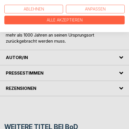
Mainz führen, wo unlängst bei archäologischen
ABLEHNEN
ANPASSEN
Ausgrabungen der Sarkophag des Bischofs entdeckt und
identifiziert wurde, der während seines Pontifikats einst die
ALLE AKZEPTIEREN
erste Eichener Kapelle weihte und den damaligen Priester
mit einem besonderen Geschenk betraute, das nun nach
mehr als 1000 Jahren an seinen Ursprungsort
zurückgebracht werden muss.
AUTOR/IN
PRESSESTIMMEN
REZENSIONEN
WEITERE TITEL BEI
BoD