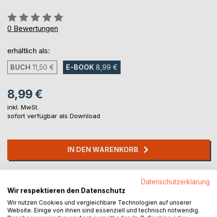
Bewertung::
0%
0
Bewertungen
erhältlich als:
BUCH
11,50 €
E-BOOK
8,99 €
8,99 €
inkl. MwSt.
sofort verfügbar als Download
IN DEN WARENKORB
Auf die Merkliste
Datenschutzerklärung
Titel bewerten
Wir respektieren den Datenschutz
Wir nutzen Cookies und vergleichbare Technologien auf unserer
Website. Einige von ihnen sind essenziell und technisch notwendig.