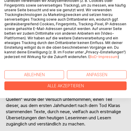
Daneben verwenden wir Analysemethoden (z. B. Cookies oder
Fingerprints sowie serverseitiges Tracking), um zu messen, wie häufig
unsere Seite besucht und wie sie genutzt wird. Wir verwenden
Trackingtechnologien zu Marketingzwecken und setzen hierzu
serverseitiges Tracking sowie auch Drittanbieter ein, wodurch ggf.
geräteübergreifend Cookies, Fingerprints, Tracking-Pixel, IP-Adressen
BESCHREIBUNG
sowie gehashte E-Mail-Adressen genutzt werden. Auf unserer Seite
betten wir zudem Drittinhalte von anderen Anbietern ein (Video-
Plattformen). Wir haben auf die weitere Datenverarbeitung und ein
etwaiges Tracking durch den Drittanbieter keinen Einfluss. Mit deiner
Die vorliegende Quellensammlung „Die heilige Klara in Kult
Einstellung willigst du in die oben beschriebenen Vorgänge ein. Du
und Liturgie“, dem zweiten Band der Reihe „Vena Vivida -
kannst deine Einwilligung (z. B. im Footer unter „Privacy-Einstellungen“)
lebendige Quelle: Texte zu Klara von Assisi und ihrer
jederzeit mit Wirkung für die Zukunft widerrufen. (
BoD-Impressum
)
Bewegung“, nimmt sich der fast ausschließlich für den
liturgischen Gebrauch konzipierten schriftlichen Zeugnisse
an, die mit der Neuordnung der Liturgie im Gefolge des II.
ABLEHNEN
ANPASSEN
Vatikanischen Konzils in den Bibliotheken und Archiven
ALLE AKZEPTIEREN
verschwunden sind.
Im Hinblick auf die geplante Gesamtausgabe der „Klara-
Quellen“ wurde der Versuch unternommen, einen Teil
dieser, aus dem ersten Jahrhundert nach dem Tod Klaras
stammenden Texte, durch neue, vielfach auch erstmalige
Übersetzungen den heutigen Leserinnen und Lesern
zugänglich und verständlich zu machen.