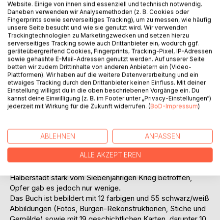
Auf die Merkliste
Website. Einige von ihnen sind essenziell und technisch notwendig.
Titel bewerten
Daneben verwenden wir Analysemethoden (z. B. Cookies oder
Fingerprints sowie serverseitiges Tracking), um zu messen, wie häufig
unsere Seite besucht und wie sie genutzt wird. Wir verwenden
Trackingtechnologien zu Marketingzwecken und setzen hierzu
serverseitiges Tracking sowie auch Drittanbieter ein, wodurch ggf.
geräteübergreifend Cookies, Fingerprints, Tracking-Pixel, IP-Adressen
sowie gehashte E-Mail-Adressen genutzt werden. Auf unserer Seite
betten wir zudem Drittinhalte von anderen Anbietern ein (Video-
Plattformen). Wir haben auf die weitere Datenverarbeitung und ein
etwaiges Tracking durch den Drittanbieter keinen Einfluss. Mit deiner
BESCHREIBUNG
Einstellung willigst du in die oben beschriebenen Vorgänge ein. Du
kannst deine Einwilligung (z. B. im Footer unter „Privacy-Einstellungen“)
jederzeit mit Wirkung für die Zukunft widerrufen. (
BoD-Impressum
)
Wie üblich schließt dieser 6. Band zeitlich nahtlos an den
Vorgängerband an. Die behandelte Zeitspanne beginnt mit
dem Westfälischen Frieden 1648 und endet mit den
ABLEHNEN
ANPASSEN
Befreiungskriegen 1815. Für die Harzregion zählten diese
ALLE AKZEPTIEREN
167 Jahre wohl zu den friedlichsten, die sie bis dahin
durchlebt hatte. Zwar war insbesondere das Fürstentum
Halberstadt stark vom Siebenjährigen Krieg betroffen,
Opfer gab es jedoch nur wenige.
Das Buch ist bebildert mit 12 farbigen und 55 schwarz/weiß
Abbildungen (Fotos, Burgen-Rekonstruktionen, Stiche und
Gemälde) sowie mit 19 geschichtlichen Karten, darunter 10