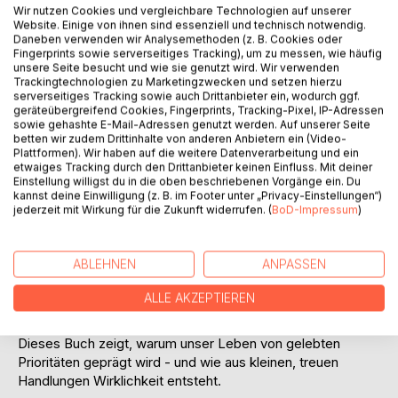
Auf die Merkliste
Wir nutzen Cookies und vergleichbare Technologien auf unserer
Titel bewerten
Website. Einige von ihnen sind essenziell und technisch notwendig.
Daneben verwenden wir Analysemethoden (z. B. Cookies oder
Fingerprints sowie serverseitiges Tracking), um zu messen, wie häufig
unsere Seite besucht und wie sie genutzt wird. Wir verwenden
Trackingtechnologien zu Marketingzwecken und setzen hierzu
serverseitiges Tracking sowie auch Drittanbieter ein, wodurch ggf.
geräteübergreifend Cookies, Fingerprints, Tracking-Pixel, IP-Adressen
sowie gehashte E-Mail-Adressen genutzt werden. Auf unserer Seite
betten wir zudem Drittinhalte von anderen Anbietern ein (Video-
Plattformen). Wir haben auf die weitere Datenverarbeitung und ein
BESCHREIBUNG
etwaiges Tracking durch den Drittanbieter keinen Einfluss. Mit deiner
Einstellung willigst du in die oben beschriebenen Vorgänge ein. Du
kannst deine Einwilligung (z. B. im Footer unter „Privacy-Einstellungen“)
jederzeit mit Wirkung für die Zukunft widerrufen. (
BoD-Impressum
)
Was zeigt, wer wir wirklich sind?
Nicht unsere Wünsche. Nicht unsere Erklärungen. Nicht das
ABLEHNEN
ANPASSEN
Bild, das wir von uns selbst entwerfen. Entscheidend ist,
wofür wir Raum schaffen, welchen Preis wir zu zahlen
ALLE AKZEPTIEREN
bereit sind und was wir tatsächlich tun.
Dieses Buch zeigt, warum unser Leben von gelebten
Prioritäten geprägt wird - und wie aus kleinen, treuen
Handlungen Wirklichkeit entsteht.