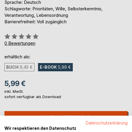
Sprache: Deutsch
Schlagworte: Prioritäten, Wille, Selbsterkenntnis,
Verantwortung, Lebensordnung
Barrierefreiheit: Voll zugänglich
Bewertung::
0%
0
Bewertungen
erhältlich als:
BUCH
9,45 €
E-BOOK
5,99 €
5,99 €
inkl. MwSt.
sofort verfügbar als Download
IN DEN WARENKORB
Datenschutzerklärung
Wir respektieren den Datenschutz