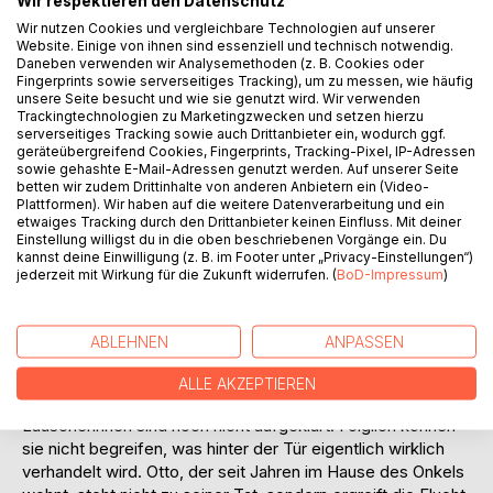
Wir respektieren den Datenschutz
Ein seltsames, unerhörtes Ereignis verstört zwei anonym
Wir nutzen Cookies und vergleichbare Technologien auf unserer
bleibende Geschwister – kleine Mädchen im Alter von
Website. Einige von ihnen sind essenziell und technisch notwendig.
zwölf beziehungsweise dreizehn Jahren – so sehr, dass
Daneben verwenden wir Analysemethoden (z. B. Cookies oder
der Erzähler am Ende des überschaubaren Textes
Fingerprints sowie serverseitiges Tracking), um zu messen, wie häufig
unsere Seite besucht und wie sie genutzt wird. Wir verwenden
eingestehen muss: „seit gestern sind sie keine Kinder
Trackingtechnologien zu Marketingzwecken und setzen hierzu
mehr“. Die zwei blutjungen Protagonistinnen haben ihre
serverseitiges Tracking sowie auch Drittanbieter ein, wodurch ggf.
Erkenntnis komplett an den geschlossenen Zimmertüren
geräteübergreifend Cookies, Fingerprints, Tracking-Pixel, IP-Adressen
sowie gehashte E-Mail-Adressen genutzt werden. Auf unserer Seite
der Erwachsenen am Ort der Handlung, einem
betten wir zudem Drittinhalte von anderen Anbietern ein (Video-
grossbürgerlichen Hause, erlauscht. Weil die zwei Kinder
Plattformen). Wir haben auf die weitere Datenverarbeitung und ein
ihre Gouvernante lieben, sind sie über deren unübersehbare
etwaiges Tracking durch den Drittanbieter keinen Einfluss. Mit deiner
Verstörung äusserst besorgt. Zudem erhalten die Mädchen
Einstellung willigst du in die oben beschriebenen Vorgänge ein. Du
kannst deine Einwilligung (z. B. im Footer unter „Privacy-Einstellungen“)
von keiner Seite irgendeine Auskunft. Mit geschärften
jederzeit mit Wirkung für die Zukunft widerrufen. (
BoD-Impressum
)
Sinnen registrieren die Kinder, Otto, der Cousin – ein in den
Prüfungsvorbereitungen steckender Student – ist in das
Zimmer der Gouvernante gerufen worden. Dort wurde er
ABLEHNEN
ANPASSEN
von dem Fräulein mit der Hiobsbotschaft konfrontiert, es
sei von ihm schwanger. Wie könnte es zu Beginn des 20.
ALLE AKZEPTIEREN
Jahrhunderts in gutbürgerlichen Kreisen anders sein – die
Lauscherinnen sind noch nicht aufgeklärt. Folglich können
sie nicht begreifen, was hinter der Tür eigentlich wirklich
verhandelt wird. Otto, der seit Jahren im Hause des Onkels