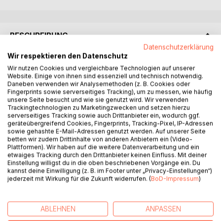
BESCHREIBUNG
Datenschutzerklärung
Wir respektieren den Datenschutz
Das Leben von Cargo Calligis ist noch nie normal gewesen.
Wir nutzen Cookies und vergleichbare Technologien auf unserer
Er lebt in einem Königreich, das durch eine magische
Website. Einige von ihnen sind essenziell und technisch notwendig.
Mauer vor einem Land voller Monster geschützt wird.
Daneben verwenden wir Analysemethoden (z. B. Cookies oder
Fingerprints sowie serverseitiges Tracking), um zu messen, wie häufig
Trotzdem führt er, zusammen mit seinem berühmten Vater,
unsere Seite besucht und wie sie genutzt wird. Wir verwenden
ein angenehmes Leben. Das ändert sich, als sie eines
Trackingtechnologien zu Marketingzwecken und setzen hierzu
Tages Ziel eines Mordanschlags werden. Cargo kann sich
serverseitiges Tracking sowie auch Drittanbieter ein, wodurch ggf.
geräteübergreifend Cookies, Fingerprints, Tracking-Pixel, IP-Adressen
und seinem Vater das Leben retten, doch er erfährt bald,
sowie gehashte E-Mail-Adressen genutzt werden. Auf unserer Seite
dass dieser Anschlag mit einer Weissagung
betten wir zudem Drittinhalte von anderen Anbietern ein (Video-
zusammenhängt. In dieser Weissagung heißt es, dass ihr
Plattformen). Wir haben auf die weitere Datenverarbeitung und ein
etwaiges Tracking durch den Drittanbieter keinen Einfluss. Mit deiner
Königreich, ihr zu Hause, vernichtet und erobert werden
Einstellung willigst du in die oben beschriebenen Vorgänge ein. Du
soll. Inmitten dieser Weissagung steht die goldene
kannst deine Einwilligung (z. B. im Footer unter „Privacy-Einstellungen“)
Rüstung. Eine mächtige Waffe, deren Teile vor langer Zeit
jederzeit mit Wirkung für die Zukunft widerrufen. (
BoD-Impressum
)
im Land voller Monster versteckt wurden. Nun bleibt Cargo
nichts anderes übrig, als mit dem König Shiron, der
Magierin Aramas, dem Schützen Surho und dem General
ABLEHNEN
ANPASSEN
Solon durch das Land voller Monster zu reisen, die Rüstung