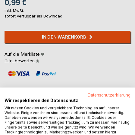
0,99 €
inkl. MwSt.
sofort verfügbar als Download
IN DEN WARENKORB
Auf die Merkliste
Titel bewerten
Datenschutzerklärung
Wir respektieren den Datenschutz
BESCHREIBUNG
Wir nutzen Cookies und vergleichbare Technologien auf unserer
Website. Einige von ihnen sind essenziell und technisch notwendig.
Daneben verwenden wir Analysemethoden (z. B. Cookies oder
Fingerprints sowie serverseitiges Tracking), um zu messen, wie häufig
Die goldene Kiste ist eine Erzählung von Rainer Maria Rilke.
unsere Seite besucht und wie sie genutzt wird. Wir verwenden
In dieser Ausgabe zusammen mit der Geschichte Mohn.
Trackingtechnologien zu Marketingzwecken und setzen hierzu