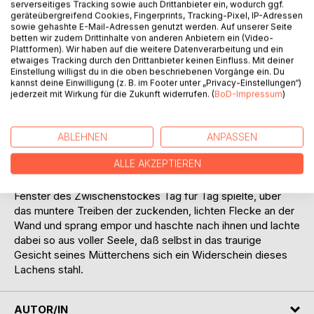
serverseitiges Tracking sowie auch Drittanbieter ein, wodurch ggf.
geräteübergreifend Cookies, Fingerprints, Tracking-Pixel, IP-Adressen
Auszug:
sowie gehashte E-Mail-Adressen genutzt werden. Auf unserer Seite
betten wir zudem Drittinhalte von anderen Anbietern ein (Video-
Es war Frühling. - Selig lächelte die Sonne vom
Plattformen). Wir haben auf die weitere Datenverarbeitung und ein
etwaiges Tracking durch den Drittanbieter keinen Einfluss. Mit deiner
durchscheinenden, tiefblauen Himmel, selten aber verirrten
Einstellung willigst du in die oben beschriebenen Vorgänge ein. Du
sich ihre Strahlen bis zu dem Zwischenstocke jenes
kannst deine Einwilligung (z. B. im Footer unter „Privacy-Einstellungen“)
Hauses in der schmalen Seitengasse. Wenn einmal ein
jederzeit mit Wirkung für die Zukunft widerrufen. (
BoD-Impressum
)
Lichtschimmer sprühend durch die kleinen Scheiben drang
und auf die getünchte Rückwand des bescheidenen
Zimmers huschende Kreise warf, so kam er gewiß schon
ABLEHNEN
ANPASSEN
aus zweiter Hand, er ward nämlich zurückgeworfen von
ALLE AKZEPTIEREN
irgend einem Fenster des gegenüberliegenden, hohen
Hauses. Um so mehr freute sich der Kleine, der an dem
Fenster des Zwischenstockes Tag für Tag spielte, über
das muntere Treiben der zuckenden, lichten Flecke an der
Wand und sprang empor und haschte nach ihnen und lachte
dabei so aus voller Seele, daß selbst in das traurige
Gesicht seines Mütterchens sich ein Widerschein dieses
Lachens stahl.
AUTOR/IN