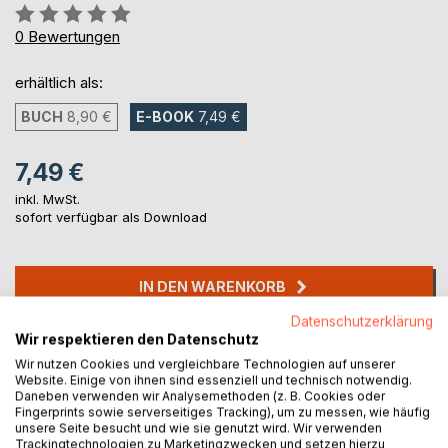
Bewertung::
0%
0
Bewertungen
erhältlich als:
BUCH
8,90 €
E-BOOK
7,49 €
7,49 €
inkl. MwSt.
sofort verfügbar als Download
IN DEN WARENKORB
Datenschutzerklärung
Wir respektieren den Datenschutz
Auf die Merkliste
Titel bewerten
Wir nutzen Cookies und vergleichbare Technologien auf unserer
Website. Einige von ihnen sind essenziell und technisch notwendig.
Daneben verwenden wir Analysemethoden (z. B. Cookies oder
Fingerprints sowie serverseitiges Tracking), um zu messen, wie häufig
unsere Seite besucht und wie sie genutzt wird. Wir verwenden
Trackingtechnologien zu Marketingzwecken und setzen hierzu