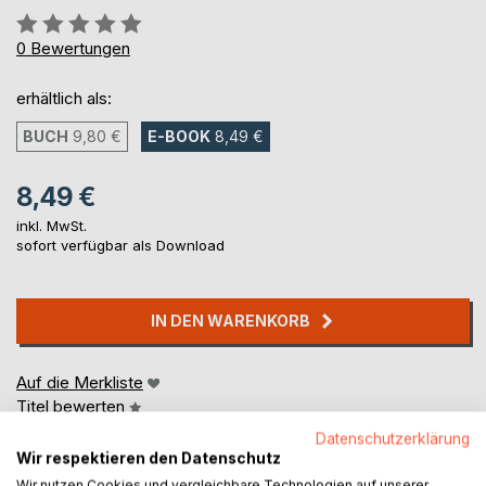
Bewertung::
0%
0
Bewertungen
erhältlich als:
BUCH
9,80 €
E-BOOK
8,49 €
8,49 €
inkl. MwSt.
sofort verfügbar als Download
IN DEN WARENKORB
Auf die Merkliste
Titel bewerten
Datenschutzerklärung
Wir respektieren den Datenschutz
Wir nutzen Cookies und vergleichbare Technologien auf unserer