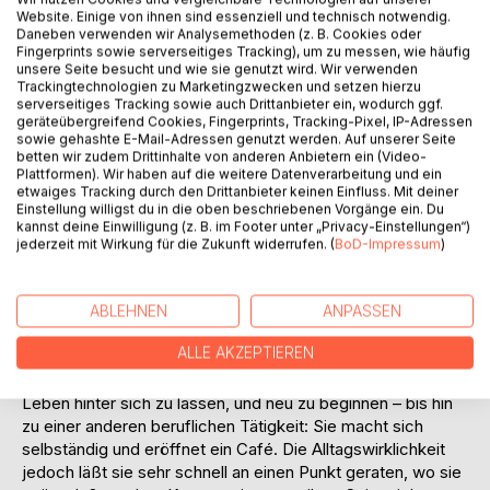
Website. Einige von ihnen sind essenziell und technisch notwendig.
Daneben verwenden wir Analysemethoden (z. B. Cookies oder
Fingerprints sowie serverseitiges Tracking), um zu messen, wie häufig
unsere Seite besucht und wie sie genutzt wird. Wir verwenden
BESCHREIBUNG
Trackingtechnologien zu Marketingzwecken und setzen hierzu
serverseitiges Tracking sowie auch Drittanbieter ein, wodurch ggf.
geräteübergreifend Cookies, Fingerprints, Tracking-Pixel, IP-Adressen
sowie gehashte E-Mail-Adressen genutzt werden. Auf unserer Seite
Eine verheiratete Frau zieht sich auf eine Nordsee-Insel
betten wir zudem Drittinhalte von anderen Anbietern ein (Video-
zurück, um sich darüber klar zu werden, ob sie ihren Mann
Plattformen). Wir haben auf die weitere Datenverarbeitung und ein
etwaiges Tracking durch den Drittanbieter keinen Einfluss. Mit deiner
verlassen und zu ihrem Künstlerfreund ziehen soll.
Einstellung willigst du in die oben beschriebenen Vorgänge ein. Du
Eigentlich gibt es keine triftigen Gründe, die gegen ihre Ehe
kannst deine Einwilligung (z. B. im Footer unter „Privacy-Einstellungen“)
sprechen, wenn man davon absieht, daß sie so normal und
jederzeit mit Wirkung für die Zukunft widerrufen. (
BoD-Impressum
)
unspektakulär funktioniert wie tausend andere auch. Darum
fällt ihr der Schritt nicht leicht, sich aus einer Verbindung zu
lösen, die immerhin zwanzig Jahre Bestand gehabt hat. Erst
ABLEHNEN
ANPASSEN
als ihr Mann überraschend seinen Besuch auf der Insel
ALLE AKZEPTIEREN
ankündigt, merkt sie an ihrer Reaktion, daß sie bereit ist,
sich von ihm zu trennen. Nun zögert sie nicht mehr, ihr altes
Leben hinter sich zu lassen, und neu zu beginnen – bis hin
zu einer anderen beruflichen Tätigkeit: Sie macht sich
selbständig und eröffnet ein Café. Die Alltagswirklichkeit
jedoch läßt sie sehr schnell an einen Punkt geraten, wo sie