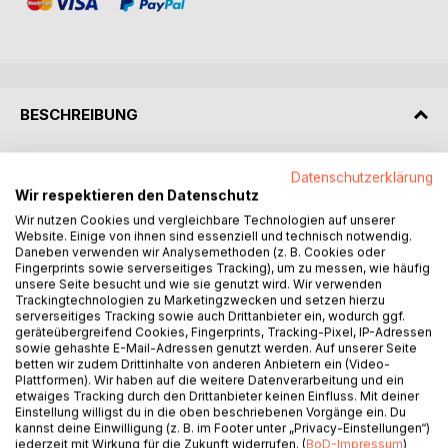
BESCHREIBUNG
In meinem Buch "Die Glocken der Stille" berichten zehn
Datenschutzerklärung
Erzählungen von politischen und gesellschaftlichen Themen
Wir respektieren den Datenschutz
der jüngsten Geschichte.
Wir nutzen Cookies und vergleichbare Technologien auf unserer
Die Texte sind sehr poetisch und bildreich verfasst,
Website. Einige von ihnen sind essenziell und technisch notwendig.
Daneben verwenden wir Analysemethoden (z. B. Cookies oder
insbesondere, wenn es sich um die Schilderung von
Fingerprints sowie serverseitiges Tracking), um zu messen, wie häufig
Liebesszenen handelt. Tiefe Gefühle, gerade junger
unsere Seite besucht und wie sie genutzt wird. Wir verwenden
Menschen, lass ich in meinen Erzählungen lebendig
Trackingtechnologien zu Marketingzwecken und setzen hierzu
serverseitiges Tracking sowie auch Drittanbieter ein, wodurch ggf.
werden. Und ich verarbeite meine Erfahrungen als
geräteübergreifend Cookies, Fingerprints, Tracking-Pixel, IP-Adressen
Schriftsteller in einer Welt, die von hoher Literatur nicht viel
sowie gehashte E-Mail-Adressen genutzt werden. Auf unserer Seite
wissen will.
betten wir zudem Drittinhalte von anderen Anbietern ein (Video-
Die Geschichten sind durchweg humoristisch angelegt,
Plattformen). Wir haben auf die weitere Datenverarbeitung und ein
etwaiges Tracking durch den Drittanbieter keinen Einfluss. Mit deiner
obwohl sie alle einen ernsten Hintergrund haben. Der Leser
Einstellung willigst du in die oben beschriebenen Vorgänge ein. Du
soll schmunzeln, sich amüsieren und sieht sich schließlich
kannst deine Einwilligung (z. B. im Footer unter „Privacy-Einstellungen“)
doch einem schwerwiegenden Problem gegenüber.
jederzeit mit Wirkung für die Zukunft widerrufen. (
BoD-Impressum
)