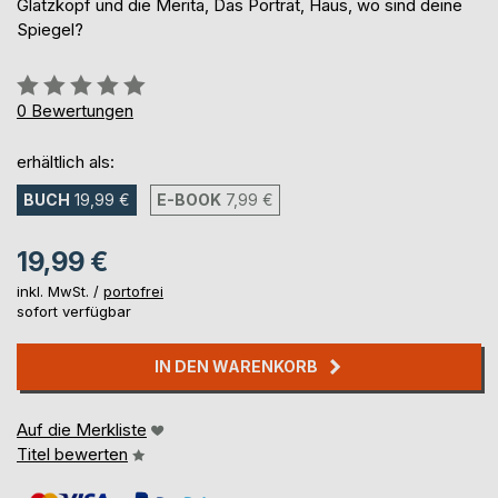
Glatzkopf und die Merita, Das Porträt, Haus, wo sind deine
Spiegel?
Bewertung::
0%
0
Bewertungen
erhältlich als:
BUCH
19,99 €
E-BOOK
7,99 €
19,99 €
inkl. MwSt. /
portofrei
sofort verfügbar
IN DEN WARENKORB
Auf die Merkliste
Titel bewerten