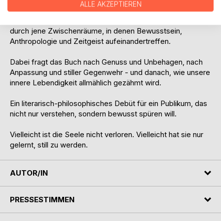
ALLE AKZEPTIEREN
Paradoxien bis zu Slavoj Zizek, von großen Gedanken bis
zu unscheinbaren Alltagserfahrungen führt Aris Vestergard
durch jene Zwischenräume, in denen Bewusstsein,
Anthropologie und Zeitgeist aufeinandertreffen.
Dabei fragt das Buch nach Genuss und Unbehagen, nach
Anpassung und stiller Gegenwehr - und danach, wie unsere
innere Lebendigkeit allmählich gezähmt wird.
Ein literarisch-philosophisches Debüt für ein Publikum, das
nicht nur verstehen, sondern bewusst spüren will.
Vielleicht ist die Seele nicht verloren. Vielleicht hat sie nur
gelernt, still zu werden.
AUTOR/IN
PRESSESTIMMEN