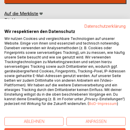
Auf die Merkliste
Titel bewerten
Datenschutzerklärung
Wir respektieren den Datenschutz
Wir nutzen Cookies und vergleichbare Technologien auf unserer
Website. Einige von ihnen sind essenziell und technisch notwendig.
Daneben verwenden wir Analysemethoden (z. B. Cookies oder
Fingerprints sowie serverseitiges Tracking), um zu messen, wie häufig
unsere Seite besucht und wie sie genutzt wird. Wir verwenden
Trackingtechnologien zu Marketingzwecken und setzen hierzu
BESCHREIBUNG
serverseitiges Tracking sowie auch Drittanbieter ein, wodurch ggf.
geräteübergreifend Cookies, Fingerprints, Tracking-Pixel, IP-Adressen
sowie gehashte E-Mail-Adressen genutzt werden. Auf unserer Seite
betten wir zudem Drittinhalte von anderen Anbietern ein (Video-
Was bleibt von der Seele, wenn alles erklärbar wird?
Plattformen). Wir haben auf die weitere Datenverarbeitung und ein
etwaiges Tracking durch den Drittanbieter keinen Einfluss. Mit deiner
Wir wissen, analysieren, optimieren. Doch je genauer wir
Einstellung willigst du in die oben beschriebenen Vorgänge ein. Du
die Welt vermessen, desto deutlicher tritt eine stille
kannst deine Einwilligung (z. B. im Footer unter „Privacy-Einstellungen“)
jederzeit mit Wirkung für die Zukunft widerrufen. (
BoD-Impressum
)
Spannung hervor: zwischen dem, was wir verstehen, und
dem, was uns im Innersten bewegt.
ABLEHNEN
ANPASSEN
In 30 eigenständigen Miniaturen erkundet Die gezähmte
Seele die feinen Risse unseres Selbst. Von Zenons