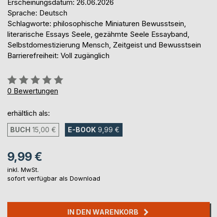
Erscheinungsdatum: 26.06.2026
Sprache: Deutsch
Schlagworte: philosophische Miniaturen Bewusstsein,
literarische Essays Seele, gezähmte Seele Essayband,
Selbstdomestizierung Mensch, Zeitgeist und Bewusstsein
Barrierefreiheit: Voll zugänglich
Bewertung::
0%
0
Bewertungen
erhältlich als:
BUCH
15,00 €
E-BOOK
9,99 €
9,99 €
inkl. MwSt.
sofort verfügbar als Download
IN DEN WARENKORB