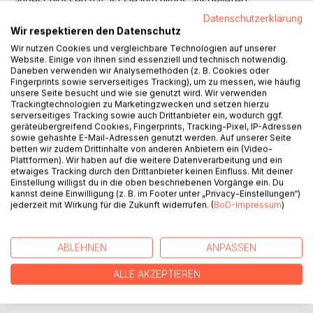
angeschlossen hat, ist sie ihm hilflos ausgeliefert.
Datenschutzerklärung
Wir respektieren den Datenschutz
Dem jungen Schmied Matthias gelingt es, sie aus ihrem
Wir nutzen Cookies und vergleichbare Technologien auf unserer
Verlies zu retten. Beide müssen rechtzeitig Isabeaus
Website. Einige von ihnen sind essenziell und technisch notwendig.
Daneben verwenden wir Analysemethoden (z. B. Cookies oder
Gemahl finden, denn sonst gehen die Burg und der
Fingerprints sowie serverseitiges Tracking), um zu messen, wie häufig
Grafentitel verloren. Doch zwischen den Gefahren der
unsere Seite besucht und wie sie genutzt wird. Wir verwenden
Reise ins Heilige Land und den Intrigen der Mächtigen
Trackingtechnologien zu Marketingzwecken und setzen hierzu
serverseitiges Tracking sowie auch Drittanbieter ein, wodurch ggf.
erwacht in Matthias eine verbotene Sehnsucht. Zu spät
geräteübergreifend Cookies, Fingerprints, Tracking-Pixel, IP-Adressen
erkennt er, dass Isabeau ihm mehr bedeutet, als einem
sowie gehashte E-Mail-Adressen genutzt werden. Auf unserer Seite
einfachen Schmied zusteht ...
betten wir zudem Drittinhalte von anderen Anbietern ein (Video-
Plattformen). Wir haben auf die weitere Datenverarbeitung und ein
etwaiges Tracking durch den Drittanbieter keinen Einfluss. Mit deiner
Einstellung willigst du in die oben beschriebenen Vorgänge ein. Du
In den Wirren des Vierten Kreuzzugs wiegt ein Leben oft
kannst deine Einwilligung (z. B. im Footer unter „Privacy-Einstellungen“)
nicht mehr als ein Windhauch. Tauchen Sie ein in einen
jederzeit mit Wirkung für die Zukunft widerrufen. (
BoD-Impressum
)
historischen Roman über das Schicksal zweier Menschen
in einer dunklen Epoche.
ABLEHNEN
ANPASSEN
ALLE AKZEPTIEREN
Spannende Zeitreise: Eine Flucht voller Gefahren quer
durch ein zerrissenes Europa des Mittelalters.