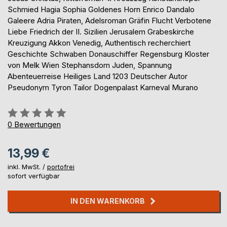
Schmied Hagia Sophia Goldenes Horn Enrico Dandalo
Galeere Adria Piraten, Adelsroman Gräfin Flucht Verbotene
Liebe Friedrich der II. Sizilien Jerusalem Grabeskirche
Kreuzigung Akkon Venedig, Authentisch recherchiert
Geschichte Schwaben Donauschiffer Regensburg Kloster
von Melk Wien Stephansdom Juden, Spannung
Abenteuerreise Heiliges Land 1203 Deutscher Autor
Pseudonym Tyron Tailor Dogenpalast Karneval Murano
Bewertung::
0%
0
Bewertungen
13,99 €
inkl. MwSt. /
portofrei
sofort verfügbar
IN DEN WARENKORB