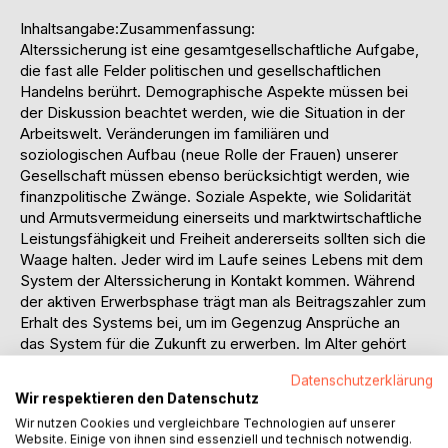
Inhaltsangabe:Zusammenfassung:
Alterssicherung ist eine gesamtgesellschaftliche Aufgabe,
die fast alle Felder politischen und gesellschaftlichen
Handelns berührt. Demographische Aspekte müssen bei
der Diskussion beachtet werden, wie die Situation in der
Arbeitswelt. Veränderungen im familiären und
soziologischen Aufbau (neue Rolle der Frauen) unserer
Gesellschaft müssen ebenso berücksichtigt werden, wie
finanzpolitische Zwänge. Soziale Aspekte, wie Solidarität
und Armutsvermeidung einerseits und marktwirtschaftliche
Leistungsfähigkeit und Freiheit andererseits sollten sich die
Waage halten. Jeder wird im Laufe seines Lebens mit dem
System der Alterssicherung in Kontakt kommen. Während
der aktiven Erwerbsphase trägt man als Beitragszahler zum
Erhalt des Systems bei, um im Gegenzug Ansprüche an
das System für die Zukunft zu erwerben. Im Alter gehört
man dann zu den Leistungsempfängern. Auch als Kind ist
Datenschutzerklärung
man quasi schon Teil des Generationenvertrags, da das
Wir respektieren den Datenschutz
System für zukünftige Beitragszahlungen nicht in der Luft
Wir nutzen Cookies und vergleichbare Technologien auf unserer
schwebt, sondern von einer nachwachsenden Generation
Website. Einige von ihnen sind essenziell und technisch notwendig.