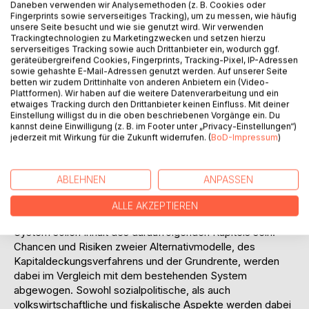
getragen werden muß.
Daneben verwenden wir Analysemethoden (z. B. Cookies oder
Zunächst soll in der vorliegenden Arbeit das bestehende
Fingerprints sowie serverseitiges Tracking), um zu messen, wie häufig
unsere Seite besucht und wie sie genutzt wird. Wir verwenden
System mit seiner wechselvollen Geschichte dargestellt
Trackingtechnologien zu Marketingzwecken und setzen hierzu
werden. Die gesetzliche Rentenversicherung beinhaltet
serverseitiges Tracking sowie auch Drittanbieter ein, wodurch ggf.
eine Fülle von unterschiedlichen Leistungen und
geräteübergreifend Cookies, Fingerprints, Tracking-Pixel, IP-Adressen
sowie gehashte E-Mail-Adressen genutzt werden. Auf unserer Seite
Leistungsvoraussetzungen. Es ist daher anfangs wichtig,
betten wir zudem Drittinhalte von anderen Anbietern ein (Video-
diese einzeln vorzustellen, bevor im zweiten Kapitel auf die
Plattformen). Wir haben auf die weitere Datenverarbeitung und ein
Mängel des Systems eingegangen werden kann. Dabei
etwaiges Tracking durch den Drittanbieter keinen Einfluss. Mit deiner
Einstellung willigst du in die oben beschriebenen Vorgänge ein. Du
wird deutlich werden, daß diese Problemlagen nicht nur im
kannst deine Einwilligung (z. B. im Footer unter „Privacy-Einstellungen“)
Zusammenhang mit der gesetzlichen Rentenversicherung
jederzeit mit Wirkung für die Zukunft widerrufen. (
BoD-Impressum
)
zu sehen sind, sondern sich auch auf die gesamte
Gesellschaft beziehen (z.B. Armut, Arbeitslosigkeit,
Lohnnebenkosten, Familie). Die aktuelle Diskussion um die
ABLEHNEN
ANPASSEN
Alterssicherung zeigt sich damit auch als ein Abbild der
Werte unserer Gesellschaft.
ALLE AKZEPTIEREN
Die Vorschläge einer radikalen Abkehr vom bestehenden
System sollen Inhalt des darauffolgenden Kapitels sein.
Chancen und Risiken zweier Alternativmodelle, des
Kapitaldeckungsverfahrens und der Grundrente, werden
dabei im Vergleich mit dem bestehenden System
abgewogen. Sowohl sozialpolitische, als auch
volkswirtschaftliche und fiskalische Aspekte werden dabei