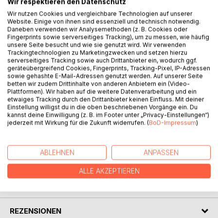
Wir respektieren den Datenschutz
Wir nutzen Cookies und vergleichbare Technologien auf unserer
Tausende von Jahren sind vergangen, seitdem ein nahezu
Website. Einige von ihnen sind essenziell und technisch notwendig.
alles vernichtender Krieg den Planeten der Inselwelt und
Daneben verwenden wir Analysemethoden (z. B. Cookies oder
Fingerprints sowie serverseitiges Tracking), um zu messen, wie häufig
des Kontinents in eine immer noch andauernde Eiszeit
unsere Seite besucht und wie sie genutzt wird. Wir verwenden
stürzte. Dennoch, die politischen Spannungen nehmen zu
Trackingtechnologien zu Marketingzwecken und setzen hierzu
und es droht ein neuer Krieg. Wehe, wer zwischen die
serverseitiges Tracking sowie auch Drittanbieter ein, wodurch ggf.
geräteübergreifend Cookies, Fingerprints, Tracking-Pixel, IP-Adressen
Fronten gerät.
sowie gehashte E-Mail-Adressen genutzt werden. Auf unserer Seite
Matr-Jin ist Agent einer Tierhandlung. Er bereist erforschte
betten wir zudem Drittinhalte von anderen Anbietern ein (Video-
aber auch noch unentdeckte geheimnisvolle Regionen
Plattformen). Wir haben auf die weitere Datenverarbeitung und ein
dieses fernen und doch unserer Erde so ähnlichen
etwaiges Tracking durch den Drittanbieter keinen Einfluss. Mit deiner
Einstellung willigst du in die oben beschriebenen Vorgänge ein. Du
Planeten.
kannst deine Einwilligung (z. B. im Footer unter „Privacy-Einstellungen“)
Es sind Reisen, die ihn immer tiefer in eine übermächtige
jederzeit mit Wirkung für die Zukunft widerrufen. (
BoD-Impressum
)
Vergangenheit führen...
ABLEHNEN
ANPASSEN
AUTOR/IN
ALLE AKZEPTIEREN
PRESSESTIMMEN
REZENSIONEN