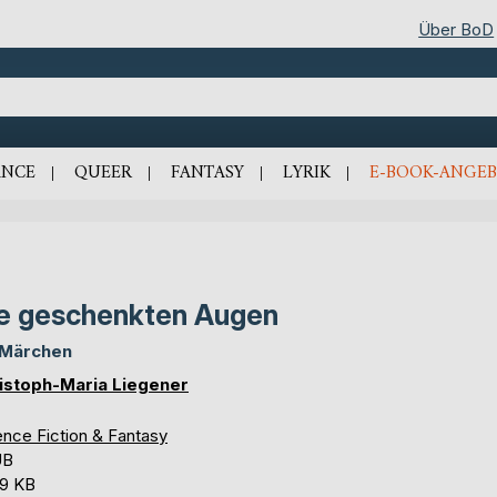
Über BoD
NCE
QUEER
FANTASY
LYRIK
E-BOOK-ANGEB
e geschenkten Augen
 Märchen
istoph-Maria Liegener
ence Fiction & Fantasy
UB
,9 KB