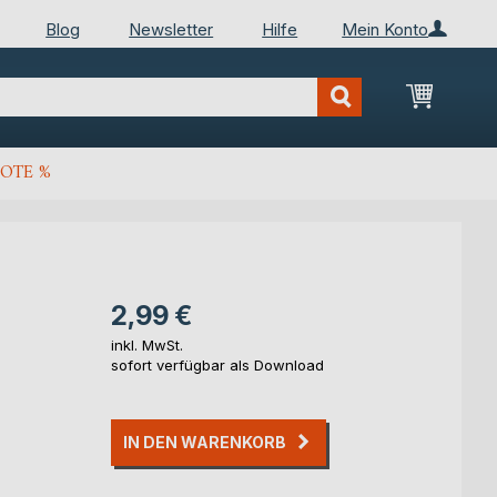
Blog
Newsletter
Hilfe
Mein Konto
Mein Wa
OTE %
2,99 €
inkl. MwSt.
sofort verfügbar als Download
IN DEN WARENKORB