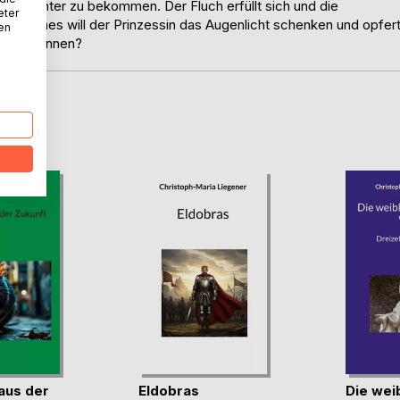
nde Tochter zu bekommen. Der Fluch erfüllt sich und die
eter
barreiches will der Prinzessin das Augenlicht schenken und opfer
nen
sehen können?
D
 aus der
Eldobras
Die weib