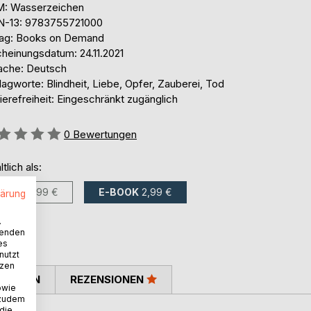
: Wasserzeichen
N-13: 9783755721000
lag: Books on Demand
cheinungsdatum: 24.11.2021
ache: Deutsch
agworte: Blindheit, Liebe, Opfer, Zauberei, Tod
ierefreiheit: Eingeschränkt zugänglich
ertung::
0
Bewertungen
ltlich als:
BUCH
4,99 €
E-BOOK
2,99 €
lärung
.
wenden
es
nutzt
tzen
TIMMEN
REZENSIONEN
owie
 zudem
 die