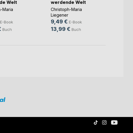
de Welt
werdende Welt
Christ
h-Maria
Christoph-Maria
Liegen
Liegener
4,49
9,49 €
E-Book
E-Book
6,99
€
13,99 €
Buch
Buch