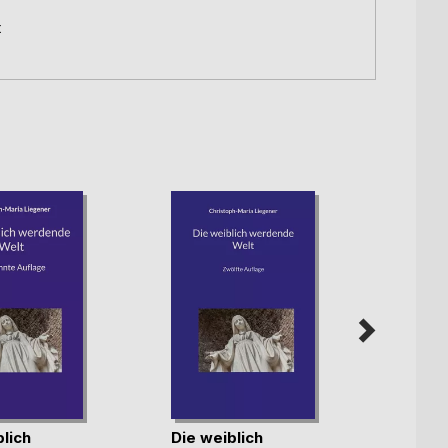
t
lich
Die weiblich
Die Ze