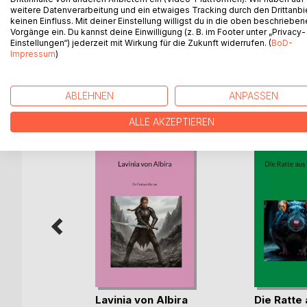
Ein böser Zauberer verflucht einen König, eine bli
weitere Datenverarbeitung und ein etwaiges Tracking durch den Drittanbi
Prinzessin wächst blind heran. Der Prinz des Nach
keinen Einfluss. Mit deiner Einstellung willigst du in die oben beschriebe
Vorgänge ein. Du kannst deine Einwilligung (z. B. im Footer unter „Privacy-
seine eigenen Augen dafür. Wird auch er wieder 
Einstellungen“) jederzeit mit Wirkung für die Zukunft widerrufen. (
BoD-
Impressum
)
WEITERE TITEL BEI
Bo
ABLEHNEN
ANPASSEN
ALLE AKZEPTIEREN
Lavinia von Albira
Die Ratte