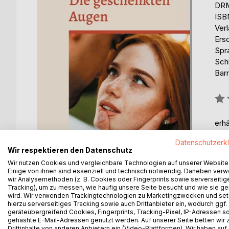
DRM
ISB
Ver
Ers
Spr
Schl
Barr
Bew
0%
erhä
Datenschutzerk
Wir respektieren den Datenschutz
Wir nutzen Cookies und vergleichbare Technologien auf unserer Website
Einige von ihnen sind essenziell und technisch notwendig. Daneben ver
wir Analysemethoden (z. B. Cookies oder Fingerprints sowie serverseitig
Tracking), um zu messen, wie häufig unsere Seite besucht und wie sie ge
wird. Wir verwenden Trackingtechnologien zu Marketingzwecken und se
hierzu serverseitiges Tracking sowie auch Drittanbieter ein, wodurch ggf.
BESCHREIBUNG
AUTOR/IN
PRESSES
geräteübergreifend Cookies, Fingerprints, Tracking-Pixel, IP-Adressen s
gehashte E-Mail-Adressen genutzt werden. Auf unserer Seite betten wir
Drittinhalte von anderen Anbietern ein (Video-Plattformen). Wir haben auf