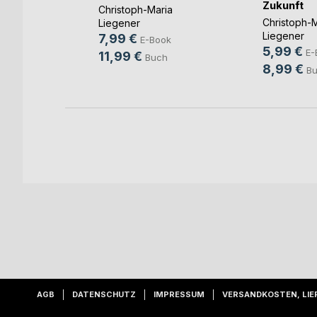
elt
Zukunft
Christoph-Maria
ia
Christoph-M
Liegener
Liegener
7,99 €
E-Book
5,99 €
ok
E-
11,99 €
Buch
8,99 €
h
B
AGB
DATENSCHUTZ
IMPRESSUM
VERSANDKOSTEN, LIE