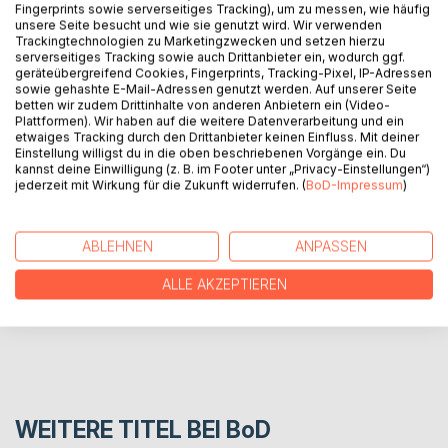
Fingerprints sowie serverseitiges Tracking), um zu messen, wie häufig
unsere Seite besucht und wie sie genutzt wird. Wir verwenden
BESCHREIBUNG
Trackingtechnologien zu Marketingzwecken und setzen hierzu
serverseitiges Tracking sowie auch Drittanbieter ein, wodurch ggf.
geräteübergreifend Cookies, Fingerprints, Tracking-Pixel, IP-Adressen
John Curl gibt einen Überblick über die
sowie gehashte E-Mail-Adressen genutzt werden. Auf unserer Seite
betten wir zudem Drittinhalte von anderen Anbietern ein (Video-
Genossenschaftsbewegung in den USA und deren
Plattformen). Wir haben auf die weitere Datenverarbeitung und ein
Perspektiven.
etwaiges Tracking durch den Drittanbieter keinen Einfluss. Mit deiner
Einstellung willigst du in die oben beschriebenen Vorgänge ein. Du
kannst deine Einwilligung (z. B. im Footer unter „Privacy-Einstellungen“)
jederzeit mit Wirkung für die Zukunft widerrufen. (
BoD-Impressum
)
AUTOR/IN
PRESSESTIMMEN
ABLEHNEN
ANPASSEN
ALLE AKZEPTIEREN
REZENSIONEN
WEITERE TITEL BEI
BoD