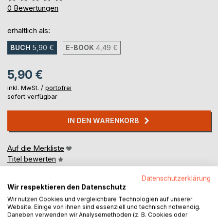
0%
0
Bewertungen
erhältlich als:
BUCH
5,90 €
E-BOOK
4,49 €
5,90 €
inkl. MwSt. /
portofrei
sofort verfügbar
IN DEN WARENKORB
Auf die Merkliste
Titel bewerten
Datenschutzerklärung
Wir respektieren den Datenschutz
Wir nutzen Cookies und vergleichbare Technologien auf unserer
Website. Einige von ihnen sind essenziell und technisch notwendig.
Daneben verwenden wir Analysemethoden (z. B. Cookies oder