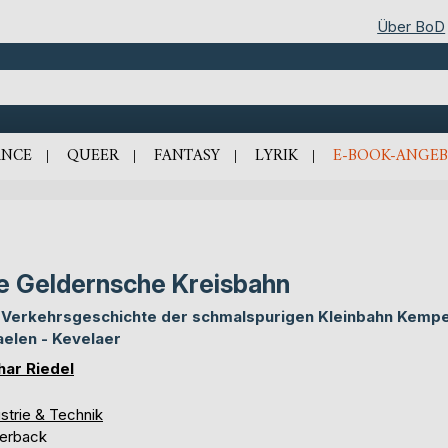
Über BoD
NCE
QUEER
FANTASY
LYRIK
E-BOOK-ANGEB
e Geldernsche Kreisbahn
 Verkehrsgeschichte der schmalspurigen Kleinbahn Kempe
aelen - Kevelaer
har Riedel
strie & Technik
erback