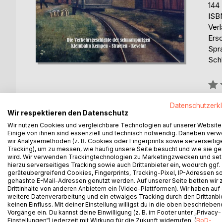
144
ISB
Ver
Ers
Spr
Sch
Bew
0%
Datenschutzerk
erhä
Wir respektieren den Datenschutz
Wir nutzen Cookies und vergleichbare Technologien auf unserer Website
Einige von ihnen sind essenziell und technisch notwendig. Daneben ver
wir Analysemethoden (z. B. Cookies oder Fingerprints sowie serverseitig
Tracking), um zu messen, wie häufig unsere Seite besucht und wie sie ge
wird. Wir verwenden Trackingtechnologien zu Marketingzwecken und se
hierzu serverseitiges Tracking sowie auch Drittanbieter ein, wodurch ggf.
BESCHREIBUNG
AUTOR/IN
PRESSES
geräteübergreifend Cookies, Fingerprints, Tracking-Pixel, IP-Adressen s
gehashte E-Mail-Adressen genutzt werden. Auf unserer Seite betten wir
Drittinhalte von anderen Anbietern ein (Video-Plattformen). Wir haben auf
Eine der vielen um die Jahrhundertwende gebaute
Es sind momentan noch keine Pressestimmen vor
Lothar Riedel
weitere Datenverarbeitung und ein etwaiges Tracking durch den Drittanbi
Bitte melden Sie sich
hier
an, um eine Rezen
keinen Einfluss. Mit deiner Einstellung willigst du in die oben beschriebe
Kreisbahn, die in ihrem über 30jährigen Bestehen 
Lothar Riedel (*1929 / 2003†) 
Vorgänge ein. Du kannst deine Einwilligung (z. B. im Footer unter „Privacy-
mit beigetragen hat. Nach jahrelangen und mühevo
ehemaliger Schmalspurbahnen i
Einstellungen“) jederzeit mit Wirkung für die Zukunft widerrufen. (
BoD-