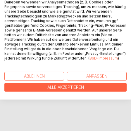
Daneben verwenden wir Analysemethoden (z. B. Cookies oder
Fingerprints sowie serverseitiges Tracking), um zu messen, wie häufig
unsere Seite besucht und wie sie genutzt wird. Wir verwenden
In der Zukunft ist nichts mehr so wie es einmal war. Schon
Trackingtechnologien zu Marketingzwecken und setzen hierzu
serverseitiges Tracking sowie auch Drittanbieter ein, wodurch ggf.
gar nicht, wenn man Jahrhunderte geschlafen hat. Aber es
geräteübergreifend Cookies, Fingerprints, Tracking-Pixel, IP-Adressen
ist nur auf den ersten Blick wie erträumt. Unter einer
sowie gehashte E-Mail-Adressen genutzt werden. Auf unserer Seite
paradiesischen Oberfläche lauert die Dunkelheit der
betten wir zudem Drittinhalte von anderen Anbietern ein (Video-
Plattformen). Wir haben auf die weitere Datenverarbeitung und ein
menschlichen Art. Es beginnt eine Jagd um die letzten
etwaiges Tracking durch den Drittanbieter keinen Einfluss. Mit deiner
echten Menschen und die Menschlichkeit selbst.
Einstellung willigst du in die oben beschriebenen Vorgänge ein. Du
kannst deine Einwilligung (z. B. im Footer unter „Privacy-Einstellungen“)
jederzeit mit Wirkung für die Zukunft widerrufen. (
BoD-Impressum
)
AUTOR/IN
ABLEHNEN
ANPASSEN
PRESSESTIMMEN
ALLE AKZEPTIEREN
REZENSIONEN