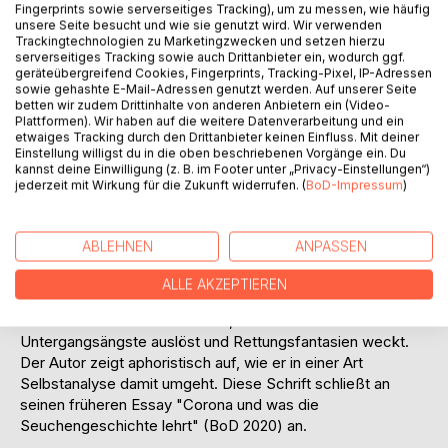
Titel bewerten
Fingerprints sowie serverseitiges Tracking), um zu messen, wie häufig
unsere Seite besucht und wie sie genutzt wird. Wir verwenden
Trackingtechnologien zu Marketingzwecken und setzen hierzu
serverseitiges Tracking sowie auch Drittanbieter ein, wodurch ggf.
geräteübergreifend Cookies, Fingerprints, Tracking-Pixel, IP-Adressen
sowie gehashte E-Mail-Adressen genutzt werden. Auf unserer Seite
betten wir zudem Drittinhalte von anderen Anbietern ein (Video-
Plattformen). Wir haben auf die weitere Datenverarbeitung und ein
etwaiges Tracking durch den Drittanbieter keinen Einfluss. Mit deiner
Einstellung willigst du in die oben beschriebenen Vorgänge ein. Du
BESCHREIBUNG
kannst deine Einwilligung (z. B. im Footer unter „Privacy-Einstellungen“)
jederzeit mit Wirkung für die Zukunft widerrufen. (
BoD-Impressum
)
Der Essay versammelt Einfälle, Erinnerungen und
Überlegungen, die der Autor zwischen Februar und Juli
ABLEHNEN
ANPASSEN
2023 niedergeschrieben hat. Das altbekannte Lied "Die
Gedanken sind frei!" gab hierzu den Anstoß. Nicht nur im
ALLE AKZEPTIEREN
Hinblick auf den Krieg in der Ukraine ist neuerdings von
einer "Zeitenwende" die Rede, was kollektive
Untergangsängste auslöst und Rettungsfantasien weckt.
Der Autor zeigt aphoristisch auf, wie er in einer Art
Selbstanalyse damit umgeht. Diese Schrift schließt an
seinen früheren Essay "Corona und was die
Seuchengeschichte lehrt" (BoD 2020) an.