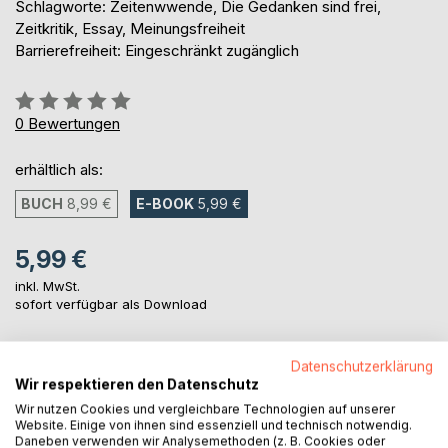
Schlagworte: Zeitenwwende, Die Gedanken sind frei,
Zeitkritik, Essay, Meinungsfreiheit
Barrierefreiheit: Eingeschränkt zugänglich
Bewertung::
0%
0
Bewertungen
erhältlich als:
BUCH
8,99 €
E-BOOK
5,99 €
5,99 €
inkl. MwSt.
sofort verfügbar als Download
Datenschutzerklärung
IN DEN WARENKORB
Wir respektieren den Datenschutz
Wir nutzen Cookies und vergleichbare Technologien auf unserer
Website. Einige von ihnen sind essenziell und technisch notwendig.
Auf die Merkliste
Daneben verwenden wir Analysemethoden (z. B. Cookies oder