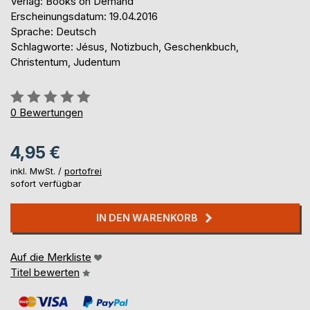
Verlag: Books on Demand
Erscheinungsdatum: 19.04.2016
Sprache: Deutsch
Schlagworte: Jésus, Notizbuch, Geschenkbuch,
Christentum, Judentum
Bewertung::
0%
0
Bewertungen
4,95 €
inkl. MwSt. /
portofrei
sofort verfügbar
IN DEN WARENKORB
Auf die Merkliste
Titel bewerten