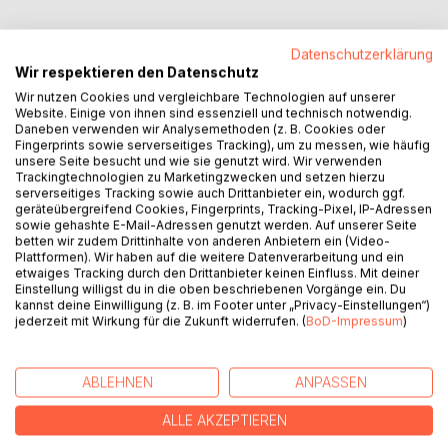
Datenschutzerklärung
Wir respektieren den Datenschutz
Wir nutzen Cookies und vergleichbare Technologien auf unserer
BESCHREIBUNG
Website. Einige von ihnen sind essenziell und technisch notwendig.
Daneben verwenden wir Analysemethoden (z. B. Cookies oder
Fingerprints sowie serverseitiges Tracking), um zu messen, wie häufig
Notizbuch mit religiöser Botschaft und Glaubenskraft!
unsere Seite besucht und wie sie genutzt wird. Wir verwenden
- Auch geeignet als praktisches und schönes Geschenk für
Trackingtechnologien zu Marketingzwecken und setzen hierzu
serverseitiges Tracking sowie auch Drittanbieter ein, wodurch ggf.
religiöse Menschen
geräteübergreifend Cookies, Fingerprints, Tracking-Pixel, IP-Adressen
- Das Notizbuch ist hochwertig verarbeitet, mit einem
sowie gehashte E-Mail-Adressen genutzt werden. Auf unserer Seite
strukturgeprägten Cover im Vintage Look
betten wir zudem Drittinhalte von anderen Anbietern ein (Video-
Plattformen). Wir haben auf die weitere Datenverarbeitung und ein
- Persönlicher Begleiter, verwendbar u.a. als Gebets- oder
etwaiges Tracking durch den Drittanbieter keinen Einfluss. Mit deiner
Wunschbuch, Notizbuch, Notizheft, Einschreibbuch oder
Einstellung willigst du in die oben beschriebenen Vorgänge ein. Du
Glaubens-/Tagebuch etc.
kannst deine Einwilligung (z. B. im Footer unter „Privacy-Einstellungen“)
jederzeit mit Wirkung für die Zukunft widerrufen. (
BoD-Impressum
)
- Perfekter Ort zum Festhalten von Geistesblitzen,
Aktionen, Erlebnissen, Projekten, Plänen, kreativen Ideen,
Gedanken, ToDo-Listen, Entwürfe, u.v.m. - einfach für
ABLEHNEN
ANPASSEN
alles, was man nicht vergessen will und darf!
- Im praktischen Pocketformat, liniert und mit einzigartig
ALLE AKZEPTIEREN
schönem Covermotiv.