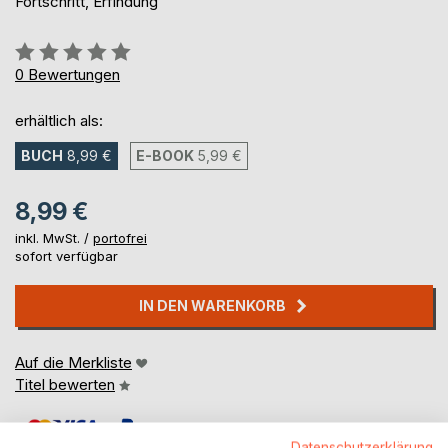
Fortschritt, Erfindung
Bewertung::
0%
0
Bewertungen
erhältlich als:
BUCH
8,99 €
E-BOOK
5,99 €
8,99 €
inkl. MwSt. /
portofrei
sofort verfügbar
IN DEN WARENKORB
Auf die Merkliste
Titel bewerten
Datenschutzerklärung