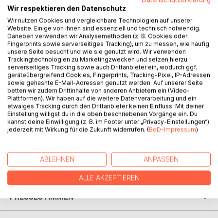
Wir respektieren den Datenschutz
Wir nutzen Cookies und vergleichbare Technologien auf unserer
Website. Einige von ihnen sind essenziell und technisch notwendig.
Daneben verwenden wir Analysemethoden (z. B. Cookies oder
BESCHREIBUNG
Fingerprints sowie serverseitiges Tracking), um zu messen, wie häufig
unsere Seite besucht und wie sie genutzt wird. Wir verwenden
Trackingtechnologien zu Marketingzwecken und setzen hierzu
serverseitiges Tracking sowie auch Drittanbieter ein, wodurch ggf.
Dr. Secundus ist ein Kind des Fortschritts und hasst die
geräteübergreifend Cookies, Fingerprints, Tracking-Pixel, IP-Adressen
Inhumanität des Fortschritts. Er will das Menschsein
sowie gehashte E-Mail-Adressen genutzt werden. Auf unserer Seite
betten wir zudem Drittinhalte von anderen Anbietern ein (Video-
erhalten und tut als Wissenschaftler alles, um die Welt zu
Plattformen). Wir haben auf die weitere Datenverarbeitung und ein
verbessern. Er beschleunigt den technischen Fortschritt bis
etwaiges Tracking durch den Drittanbieter keinen Einfluss. Mit deiner
zu jenem Punkt, an dem er mit Gewissenspein erkennt,
Einstellung willigst du in die oben beschriebenen Vorgänge ein. Du
kannst deine Einwilligung (z. B. im Footer unter „Privacy-Einstellungen“)
dass die Menschen durch seine Erfindungen sich selbst
jederzeit mit Wirkung für die Zukunft widerrufen. (
BoD-Impressum
)
aufgegeben haben, Computer an ihre Stelle getreten sind
und eine neue Ära der Erdgeschichte einleiten.
ABLEHNEN
ANPASSEN
AUTOR/IN
ALLE AKZEPTIEREN
PRESSESTIMMEN