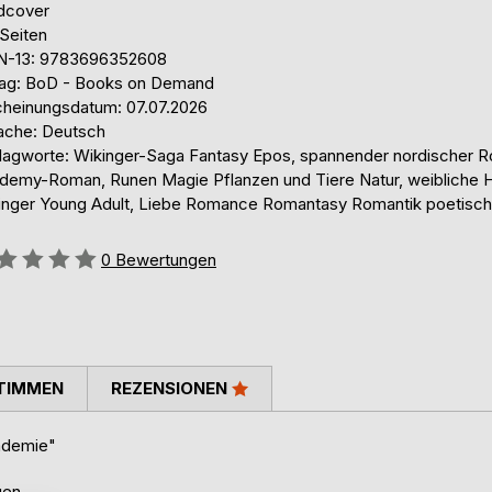
dcover
 Seiten
N-13: 9783696352608
lag: BoD - Books on Demand
cheinungsdatum: 07.07.2026
ache: Deutsch
lagworte: Wikinger-Saga Fantasy Epos, spannender nordischer 
demy-Roman, Runen Magie Pflanzen und Tiere Natur, weibliche H
inger Young Adult, Liebe Romance Romantasy Romantik poetisch
ertung::
0
Bewertungen
TIMMEN
REZENSIONEN
kademie"
gen.