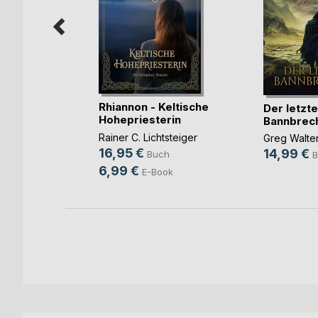
Rhiannon - Keltische
Der letzte
Hohepriesterin
Bannbrec
sár
Rainer C. Lichtsteiger
Greg Walte
16,95 €
14,99 €
Buch
B
6,99 €
E-Book