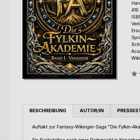
Har
416
ISB
Ver
Ers
Spr
Sch
Aca
Wik
Bew
0%
BESCHREIBUNG
AUTOR/IN
PRESSES
Auftakt zur Fantasy-Wikinger-Saga "Die Fylkin-A
Ein Fuchstattoo nach einer Partynacht in Kopenha