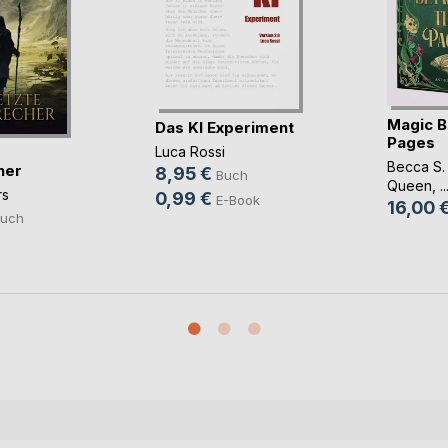
Magic B
Das KI Experiment
Pages
Luca Rossi
Becca S.
her
8,95 €
Buch
Queen
, ..
rs
0,99 €
E-Book
16,00 
uch