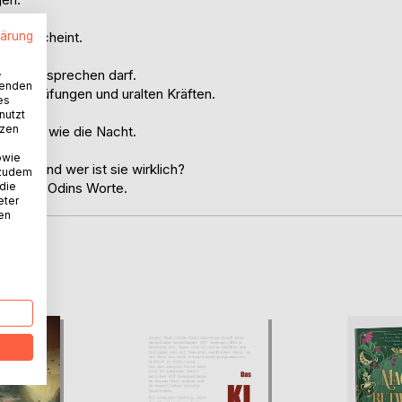
ormor.
lärung
chs erscheint.
.
 niemand sprechen darf.
wenden
nen, Prüfungen und uralten Kräften.
es
iches.
nutzt
tzen
o dunkel wie die Nacht.
owie
en - und wer ist sie wirklich?
 zudem
 die
e zu wie Odins Worte.
eter
nen
D