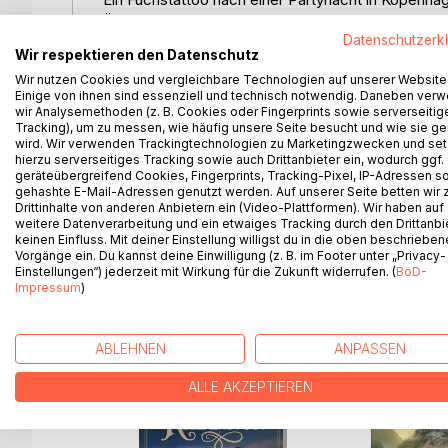
Ärger an der Schule. Der Verlust ihrer geliebten M
Datenschutzerk
Thyras Leben ist ein einziges Chaos, bis ihr ein Fu
Wir respektieren den Datenschutz
Er ist ihr Begleiter, ihr "Fylkin".
Wir nutzen Cookies und vergleichbare Technologien auf unserer Website
Ihr Vater schickt sie auf eine Akademie, über die
Einige von ihnen sind essenziell und technisch notwendig. Daneben ver
In Vanaheim gerät sie in eine Wikinger-Welt aus Ru
wir Analysemethoden (z. B. Cookies oder Fingerprints sowie serverseitig
Dunkle Schatten greifen nach dem Herzen des Re
Tracking), um zu messen, wie häufig unsere Seite besucht und wie sie ge
wird. Wir verwenden Trackingtechnologien zu Marketingzwecken und se
Und dann ist da dieser Junge. - Mit einem Wolf, s
hierzu serverseitiges Tracking sowie auch Drittanbieter ein, wodurch ggf.
Er bringt alles durcheinander.
geräteübergreifend Cookies, Fingerprints, Tracking-Pixel, IP-Adressen s
Thyra muss sich entscheiden: Wem kann sie vertrau
gehashte E-Mail-Adressen genutzt werden. Auf unserer Seite betten wir
Drittinhalte von anderen Anbietern ein (Video-Plattformen). Wir haben auf
Prüfungen, Kämpfe und Erkenntnisse rollen auf si
weitere Datenverarbeitung und ein etwaiges Tracking durch den Drittanbi
keinen Einfluss. Mit deiner Einstellung willigst du in die oben beschriebe
Vorgänge ein. Du kannst deine Einwilligung (z. B. im Footer unter „Privacy-
Einstellungen“) jederzeit mit Wirkung für die Zukunft widerrufen. (
BoD-
Impressum
)
WEITERE TITEL BEI
Bo
ABLEHNEN
ANPASSEN
ALLE AKZEPTIEREN