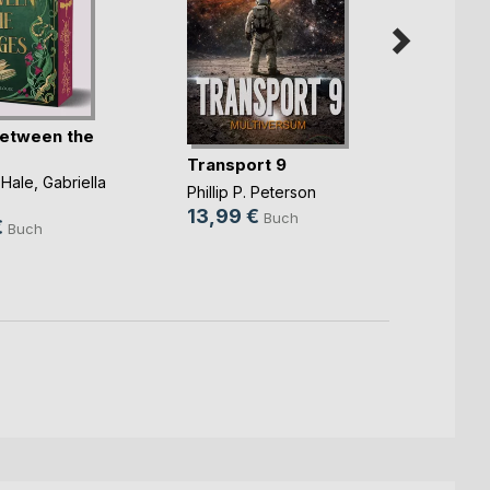
etween the
Yonna
Transport 9
Charlo
 Hale
,
Gabriella
25,0
Phillip P. Peterson
.
13,99 €
9,99
Buch
€
Buch