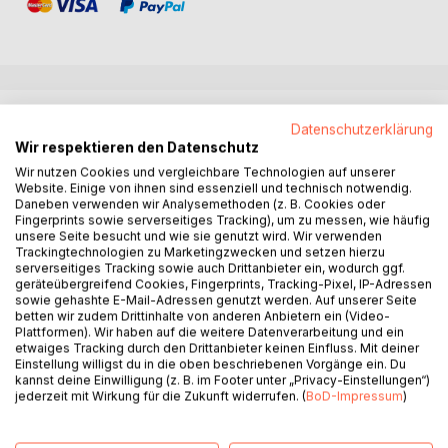
BESCHREIBUNG
Datenschutzerklärung
Wir respektieren den Datenschutz
Verfolgen Sie die Reise der Heldin durch eine Welt voller
Wir nutzen Cookies und vergleichbare Technologien auf unserer
Website. Einige von ihnen sind essenziell und technisch notwendig.
merkwürdiger Kreaturen und unentdeckter Länder,
Daneben verwenden wir Analysemethoden (z. B. Cookies oder
während sie ihren Platz in einer Gesellschaft sucht, die ihre
Fingerprints sowie serverseitiges Tracking), um zu messen, wie häufig
Intelligenz und ihre Fähigkeiten unterschätzt. Mit ihrem
unsere Seite besucht und wie sie genutzt wird. Wir verwenden
Trackingtechnologien zu Marketingzwecken und setzen hierzu
starken Willen und ihrem unerschütterlichen Glauben an
serverseitiges Tracking sowie auch Drittanbieter ein, wodurch ggf.
sich selbst stellt sie sich den Herausforderungen, die ihr in
geräteübergreifend Cookies, Fingerprints, Tracking-Pixel, IP-Adressen
den Weg gestellt werden und erkundet die Grenzen von
sowie gehashte E-Mail-Adressen genutzt werden. Auf unserer Seite
betten wir zudem Drittinhalte von anderen Anbietern ein (Video-
Wissenschaft und Fantasie. Sie entdeckt dabei eine Welt
Plattformen). Wir haben auf die weitere Datenverarbeitung und ein
voller Wunder und Geheimnisse, die sie dazu inspiriert, ihr
etwaiges Tracking durch den Drittanbieter keinen Einfluss. Mit deiner
Schicksal selbst in die Hand zu nehmen.
Einstellung willigst du in die oben beschriebenen Vorgänge ein. Du
kannst deine Einwilligung (z. B. im Footer unter „Privacy-Einstellungen“)
"Die funkelnde Welt (engl. The Blazing World)" ist ein
jederzeit mit Wirkung für die Zukunft widerrufen. (
BoD-Impressum
)
Meisterwerk früher feministischer Literatur und ein Muss
für Fans von Science-Fiction und Abenteuergeschichten.
Es fordert uns auf, unsere Vorstellungen von der Rolle der