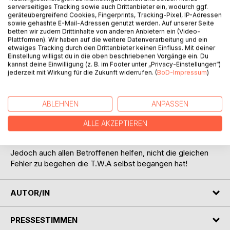
serverseitiges Tracking sowie auch Drittanbieter ein, wodurch ggf.
geräteübergreifend Cookies, Fingerprints, Tracking-Pixel, IP-Adressen
sowie gehashte E-Mail-Adressen genutzt werden. Auf unserer Seite
betten wir zudem Drittinhalte von anderen Anbietern ein (Video-
Plattformen). Wir haben auf die weitere Datenverarbeitung und ein
BESCHREIBUNG
etwaiges Tracking durch den Drittanbieter keinen Einfluss. Mit deiner
Einstellung willigst du in die oben beschriebenen Vorgänge ein. Du
kannst deine Einwilligung (z. B. im Footer unter „Privacy-Einstellungen“)
jederzeit mit Wirkung für die Zukunft widerrufen. (
BoD-Impressum
)
Da Torsten W. Albert seit Jahren an Depressionen leidet,
weiß er von was er spricht und erzählt!
ABLEHNEN
ANPASSEN
Dieses Buch soll allen Angehörigen, welche mit dieser
Situation konfrontiert werden helfen, nicht die gleichen
ALLE AKZEPTIEREN
Fehler zu begehen, die an dem Autor begangen wurden!
Jedoch auch allen Betroffenen helfen, nicht die gleichen
Fehler zu begehen die T.W.A selbst begangen hat!
AUTOR/IN
PRESSESTIMMEN