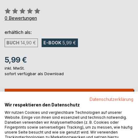
Bewertung::
0%
0
Bewertungen
erhältlich als:
BUCH
14,90 €
E-BOOK
5,99 €
5,99 €
inkl. MwSt.
sofort verfügbar als Download
IN DEN WARENKORB
Datenschutzerklärung
Wir respektieren den Datenschutz
Auf die Merkliste
Wir nutzen Cookies und vergleichbare Technologien auf unserer
Website. Einige von ihnen sind essenziell und technisch notwendig.
Titel bewerten
Daneben verwenden wir Analysemethoden (z. B. Cookies oder
Fingerprints sowie serverseitiges Tracking), um zu messen, wie häufig
unsere Seite besucht und wie sie genutzt wird. Wir verwenden
Trackingtechnologien zu Marketingzwecken und setzen hierzu