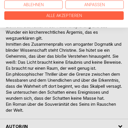
Während von der Goltz zwischen Röntgen-Spektroskopie
ABLEHNEN
ANPASSEN
und dem Abgrund seiner eigenen Existenz schwankt, rüstet
sich eine andere Macht: Prälat Schimmerli und seine
ALLE AKZEPTIEREN
Kommission zur pastoralen Strukturreform. Für sie ist das
Licht ein Störfaktor in der Haushaltsplanung und das
Wunder ein kirchenrechtliches Ärgernis, das es
wegzuerklären gilt.
Inmitten des Zusammenpralls von arroganter Dogmatik und
blinder Wissenschaft steht Christine. Sie hütet sie ein
Geheimnis, das über das bloße Verstehen hinausgeht. Sie
weiß: Das Licht braucht keine Erlaubnis und keine Beweise.
Es braucht nur einen Raum, der weit genug ist.
Ein philosophischer Thriller über die Grenze zwischen dem
Messbaren und dem Unendlichen und über die Erkenntnis,
dass die Wahrheit oft dort beginnt, wo das Skalpell versagt.
Sie untersuchen den Schatten eines Ereignisses und
wundern sich, dass der Schatten keine Masse hat.
Ein Roman über die Souveränität des Seins im Rauschen
der Welt.
AUTOR/IN