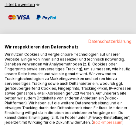
Titel bewerten
Datenschutzerklärung
Wir respektieren den Datenschutz
BESCHREIBUNG
Wir nutzen Cookies und vergleichbare Technologien auf unserer
Website. Einige von ihnen sind essenziell und technisch notwendig.
Daneben verwenden wir Analysemethoden (z. B. Cookies oder
Zürich, 2026: Professor Arndt von der Goltz ist der
Fingerprints sowie serverseitiges Tracking), um zu messen, wie häufig
unsere Seite besucht und wie sie genutzt wird. Wir verwenden
unangefochtene Meister der Materie. Als Experte für
Trackingtechnologien zu Marketingzwecken und setzen hierzu
Archäometrie hat er seine Karriere darauf aufgebaut,
serverseitiges Tracking sowie auch Drittanbieter ein, wodurch ggf.
Mythen mit dem Skalpell der Vernunft zu sezieren. Für ihn
geräteübergreifend Cookies, Fingerprints, Tracking-Pixel, IP-Adressen
sowie gehashte E-Mail-Adressen genutzt werden. Auf unserer Seite
ist das Turiner Grabtuch nichts weiter als ein
betten wir zudem Drittinhalte von anderen Anbietern ein (Video-
mittelalterliches Relikt, ein geschickter Betrug, den es
Plattformen). Wir haben auf die weitere Datenverarbeitung und ein
endgültig zu entlarven gilt.
etwaiges Tracking durch den Drittanbieter keinen Einfluss. Mit deiner
Doch dann erreicht ihn eine anonyme Nachricht, in der es
Einstellung willigst du in die oben beschriebenen Vorgänge ein. Du
kannst deine Einwilligung (z. B. im Footer unter „Privacy-Einstellungen“)
nicht um Geschichte, sondern um Frequenzen geht. Die
jederzeit mit Wirkung für die Zukunft widerrufen. (
BoD-Impressum
)
Nachricht liefert keine Dogmen, sondern Daten, die von der
Goltz gesamtes Weltbild erschüttern.