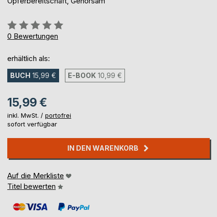
Opferbereitschaft, Gehorsam
Bewertung::
0%
0
Bewertungen
erhältlich als:
BUCH
15,99 €
E-BOOK
10,99 €
15,99 €
inkl. MwSt. /
portofrei
sofort verfügbar
IN DEN WARENKORB
Auf die Merkliste
Titel bewerten