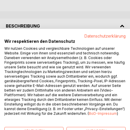
BESCHREIBUNG
Datenschutzerklärung
Wir respektieren den Datenschutz
Die politische Konzeption Ernst Jüngers zeigt, wie sich
rechtes nationalistisches Denken strukturiert. Hauptfeinde
Wir nutzen Cookies und vergleichbare Technologien auf unserer
Website. Einige von ihnen sind essenziell und technisch notwendig.
sind Liberalismus, Individualismus und Abtreibung. Der
Daneben verwenden wir Analysemethoden (z. B. Cookies oder
Frontsoldat gehorcht und befiehlt eingebunden in die
Fingerprints sowie serverseitiges Tracking), um zu messen, wie häufig
militärische Gemeinschaft. Sich im Gefecht männlich
unsere Seite besucht und wie sie genutzt wird. Wir verwenden
Trackingtechnologien zu Marketingzwecken und setzen hierzu
auszuleben, das ist seine Freiheit. Er ist kein Individuum,
serverseitiges Tracking sowie auch Drittanbieter ein, wodurch ggf.
das vielmehr mit dem Bürgertum und einer linken Kunst
geräteübergreifend Cookies, Fingerprints, Tracking-Pixel, IP-Adressen
verschwinden wird. Jüngers Staat ist imperial, beherrscht
sowie gehashte E-Mail-Adressen genutzt werden. Auf unserer Seite
betten wir zudem Drittinhalte von anderen Anbietern ein (Video-
die Wirtschaft, züchtet die Menschen und löst die
Plattformen). Wir haben auf die weitere Datenverarbeitung und ein
Gesellschaft auf. Der zweite Typus ist der Arbeiter, der
etwaiges Tracking durch den Drittanbieter keinen Einfluss. Mit deiner
keine Klasseninteressen vertritt, sondern nationalistische
Einstellung willigst du in die oben beschriebenen Vorgänge ein. Du
kannst deine Einwilligung (z. B. im Footer unter „Privacy-Einstellungen“)
und der mit der Technik die totale Mobilmachung
jederzeit mit Wirkung für die Zukunft widerrufen. (
BoD-Impressum
)
ermöglicht, die der Staat braucht, um seine imperialen
Interessen durchzukämpfen. Aus Frontsoldat und Arbeiter
entsteht ein neues opferbereites Menschentum, das eine