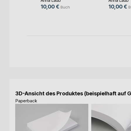
Anna Laub
Anna Laub
10,00 €
10,00 €
Buch
B
ch
3D-Ansicht des Produktes (beispielhaft auf 
Paperback