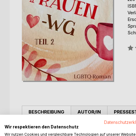
ISB
Ver
Ers
Spr
Schl
Bew
0%
BESCHREIBUNG
AUTOR/IN
PRESSES
Datenschutzerk
Wir respektieren den Datenschutz
Zwei freie Zimmer, zwei neue Mitbewohnerinnen. 
Veronika und Eva wollen Julia für sich gewinnen. 
Wir nutzen Cookies und vergleichbare Technologien auf unserer Website