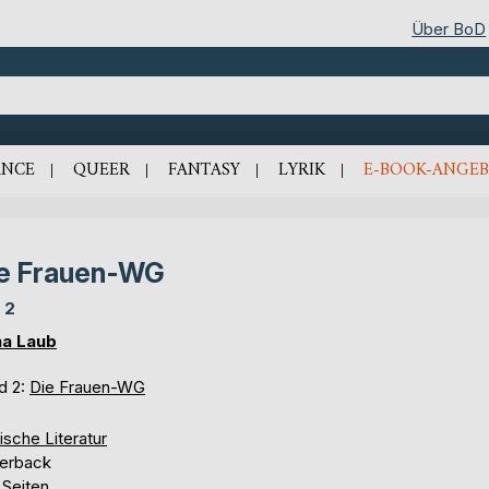
Über BoD
NCE
QUEER
FANTASY
LYRIK
E-BOOK-ANGEB
e Frauen-WG
 2
a Laub
d 2:
Die Frauen-WG
ische Literatur
erback
 Seiten