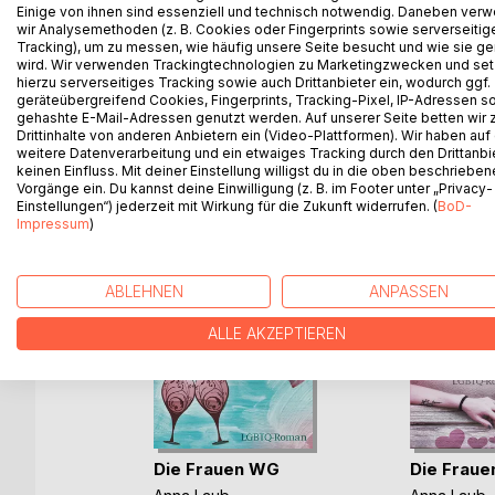
Einige von ihnen sind essenziell und technisch notwendig. Daneben ver
Dann kommt unerwartet eine Frau in ihr Leben. Ist d
wir Analysemethoden (z. B. Cookies oder Fingerprints sowie serverseitig
Eine Wohngemeinschaft mit vielen Intrigen, Lügen
Tracking), um zu messen, wie häufig unsere Seite besucht und wie sie ge
wird. Wir verwenden Trackingtechnologien zu Marketingzwecken und se
hierzu serverseitiges Tracking sowie auch Drittanbieter ein, wodurch ggf.
geräteübergreifend Cookies, Fingerprints, Tracking-Pixel, IP-Adressen s
gehashte E-Mail-Adressen genutzt werden. Auf unserer Seite betten wir
WEITERE TITEL BEI
Bo
Drittinhalte von anderen Anbietern ein (Video-Plattformen). Wir haben auf
weitere Datenverarbeitung und ein etwaiges Tracking durch den Drittanbi
keinen Einfluss. Mit deiner Einstellung willigst du in die oben beschriebe
Vorgänge ein. Du kannst deine Einwilligung (z. B. im Footer unter „Privacy-
Einstellungen“) jederzeit mit Wirkung für die Zukunft widerrufen. (
BoD-
Impressum
)
ABLEHNEN
ANPASSEN
ALLE AKZEPTIEREN
Die Frauen WG
Die Frau
l