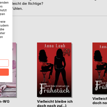
wenden
as vielleicht die Richtige?
es
 und Gefühlen.
nutzt
tzen
owie
 zudem
D
 die
eter
nen
Vielleic
en-WG
Vielleicht bleibe ich
doch noc
doch noch zu(...)