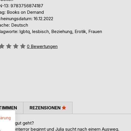
N-13: 9783756874187
lag: Books on Demand
cheinungsdatum: 16.12.2022
ache: Deutsch
agworte: lgbtq, lesbisch, Beziehung, Erotik, Frauen
ertung::
0
Bewertungen
TIMMEN
REZENSIONEN
lärung
Ob das gut geht?
Der Zickenterror beginnt und Julia sucht nach einem Ausweg.
.