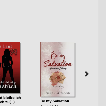
ht bleibe ich
Das G
Be my Salvation
h zu(...)
verso