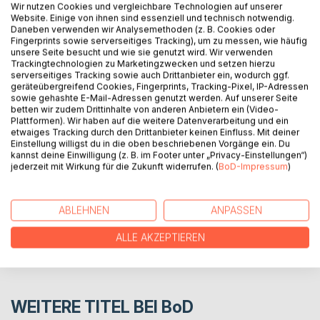
Wir nutzen Cookies und vergleichbare Technologien auf unserer
Emil ist ein einfacher Barista. Mit einen lächeln bediente er
Website. Einige von ihnen sind essenziell und technisch notwendig.
Daneben verwenden wir Analysemethoden (z. B. Cookies oder
allerlei Kunden. Doch einer Kundin zeigte er ein besonders
Fingerprints sowie serverseitiges Tracking), um zu messen, wie häufig
strahlendes Lächeln. Diese erscheint wie eine einfache
unsere Seite besucht und wie sie genutzt wird. Wir verwenden
junge Dame. Bis auf das sie eine Maske trägt, welche die
Trackingtechnologien zu Marketingzwecken und setzen hierzu
serverseitiges Tracking sowie auch Drittanbieter ein, wodurch ggf.
untere hälfte ihres Gesichts bedeckte. Bald stellt sich
geräteübergreifend Cookies, Fingerprints, Tracking-Pixel, IP-Adressen
jedoch heraus, das hinter ihr mehr steckt als erwartet
sowie gehashte E-Mail-Adressen genutzt werden. Auf unserer Seite
betten wir zudem Drittinhalte von anderen Anbietern ein (Video-
Plattformen). Wir haben auf die weitere Datenverarbeitung und ein
etwaiges Tracking durch den Drittanbieter keinen Einfluss. Mit deiner
AUTOR/IN
Einstellung willigst du in die oben beschriebenen Vorgänge ein. Du
kannst deine Einwilligung (z. B. im Footer unter „Privacy-Einstellungen“)
jederzeit mit Wirkung für die Zukunft widerrufen. (
BoD-Impressum
)
PRESSESTIMMEN
REZENSIONEN
ABLEHNEN
ANPASSEN
ALLE AKZEPTIEREN
WEITERE TITEL BEI
BoD