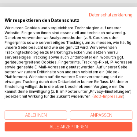
Datenschutzerklärung
BESCHREIBUNG
Wir respektieren den Datenschutz
Wir nutzen Cookies und vergleichbare Technologien auf unserer
Website. Einige von ihnen sind essenziell und technisch notwendig.
Ein Toter hängt am Baum, nahe Berlin, wo Jan Henrichs
Daneben verwenden wir Analysemethoden (z. B. Cookies oder
Erotik-TV produziert. Die junge Stripperin Krimhild gerät
Fingerprints sowie serverseitiges Tracking), um zu messen, wie häufig
unsere Seite besucht und wie sie genutzt wird. Wir verwenden
unter Mordverdacht. Während in Berlin die Polizei ermittelt,
Trackingtechnologien zu Marketingzwecken und setzen hierzu
verführt Krimhild ihren Chef Jan zu einer Reise in den
serverseitiges Tracking sowie auch Drittanbieter ein, wodurch ggf.
Süden und stößt dabei auf seine verdrängte Familie - und
geräteübergreifend Cookies, Fingerprints, Tracking-Pixel, IP-Adressen
sowie gehashte E-Mail-Adressen genutzt werden. Auf unserer Seite
die mysteriösen Kronenwächter, die ein Tor in eine
betten wir zudem Drittinhalte von anderen Anbietern ein (Video-
ungeahnte Welt bewachen.
Plattformen). Wir haben auf die weitere Datenverarbeitung und ein
etwaiges Tracking durch den Drittanbieter keinen Einfluss. Mit deiner
Einstellung willigst du in die oben beschriebenen Vorgänge ein. Du
Was wie ein Regionalkrimi in Brandenburg beginnt,
kannst deine Einwilligung (z. B. im Footer unter „Privacy-Einstellungen“)
entwickelt sich Schritt für Schritt zu einem Roadmovie
jederzeit mit Wirkung für die Zukunft widerrufen. (
BoD-Impressum
)
durch alte und neue deutsche Mythen, zu einem
utopischen Liebes-Thriller - und schließlich zu einer
atemberaubenden, Planeten übergreifenden
ABLEHNEN
ANPASSEN
Verfolgungsjagd.
ALLE AKZEPTIEREN
AUTOR/IN