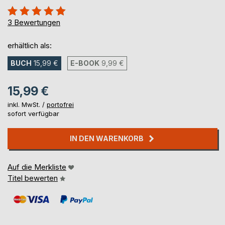
Bewertung::
100%
3
Bewertungen
erhältlich als:
BUCH
15,99 €
E-BOOK
9,99 €
15,99 €
inkl. MwSt. /
portofrei
sofort verfügbar
IN DEN WARENKORB
Auf die Merkliste
Titel bewerten