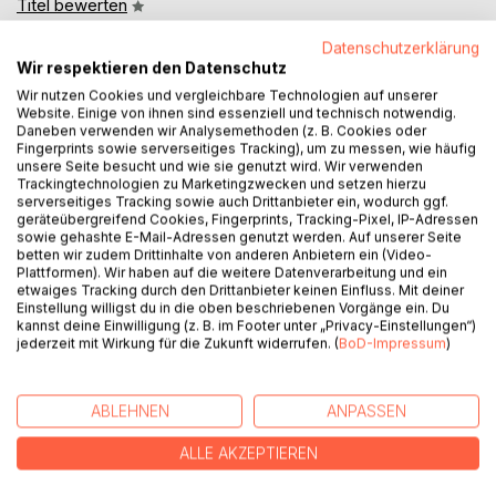
Titel bewerten
Datenschutzerklärung
Wir respektieren den Datenschutz
Wir nutzen Cookies und vergleichbare Technologien auf unserer
Website. Einige von ihnen sind essenziell und technisch notwendig.
Daneben verwenden wir Analysemethoden (z. B. Cookies oder
Fingerprints sowie serverseitiges Tracking), um zu messen, wie häufig
unsere Seite besucht und wie sie genutzt wird. Wir verwenden
BESCHREIBUNG
Trackingtechnologien zu Marketingzwecken und setzen hierzu
serverseitiges Tracking sowie auch Drittanbieter ein, wodurch ggf.
geräteübergreifend Cookies, Fingerprints, Tracking-Pixel, IP-Adressen
In diesem Buch geht es um Bewusstsein und Lyrik, verziert
sowie gehashte E-Mail-Adressen genutzt werden. Auf unserer Seite
betten wir zudem Drittinhalte von anderen Anbietern ein (Video-
durch Fotografische Werke des Autors aus aller Welt.
Plattformen). Wir haben auf die weitere Datenverarbeitung und ein
etwaiges Tracking durch den Drittanbieter keinen Einfluss. Mit deiner
Es ist eine kunstvolle Lyrik, dem Leben gewidmet.
Einstellung willigst du in die oben beschriebenen Vorgänge ein. Du
kannst deine Einwilligung (z. B. im Footer unter „Privacy-Einstellungen“)
jederzeit mit Wirkung für die Zukunft widerrufen. (
BoD-Impressum
)
Eine Reise durch das Bewusstsein,
vom Problem zur Lösung.
ABLEHNEN
ANPASSEN
Auch Mathematik und Programmierung kann man mit
Gefühlen verbinden und den Code des Glücks, oder die
ALLE AKZEPTIEREN
Formel des Glücks suchen.