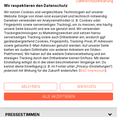
Datenschutzerklärung
Wir respektieren den Datenschutz
BESCHREIBUNG
Wir nutzen Cookies und vergleichbare Technologien auf unserer
Website. Einige von ihnen sind essenziell und technisch notwendig.
Daneben verwenden wir Analysemethoden (z. B. Cookies oder
Fingerprints sowie serverseitiges Tracking), um zu messen, wie häufig
Die immer älter werdende Bevölkerung stellt den
unsere Seite besucht und wie sie genutzt wird. Wir verwenden
deutschen Strafvollzug vor eine enorme Herausforderung.
Trackingtechnologien zu Marketingzwecken und setzen hierzu
Ältere Menschen entwickeln mit zunehmendem Alter
serverseitiges Tracking sowie auch Drittanbieter ein, wodurch ggf.
geräteübergreifend Cookies, Fingerprints, Tracking-Pixel, IP-Adressen
spezielle Bedürfnisse. Um ein „gesundes“ Altern im
sowie gehashte E-Mail-Adressen genutzt werden. Auf unserer Seite
Strafvollzug zu ermöglichen, ist es wichtig, dass die
betten wir zudem Drittinhalte von anderen Anbietern ein (Video-
Justizministerien aller Länder mit den Verantwortlichen der
Plattformen). Wir haben auf die weitere Datenverarbeitung und ein
jeweiligen Justizvollzugsanstalten Konzepte entwickeln, in
etwaiges Tracking durch den Drittanbieter keinen Einfluss. Mit deiner
Einstellung willigst du in die oben beschriebenen Vorgänge ein. Du
denen auch die Bedürfnisse von Senioren im Strafvollzug
kannst deine Einwilligung (z. B. im Footer unter „Privacy-Einstellungen“)
abgedeckt und berücksichtigt werden. Individuelle
jederzeit mit Wirkung für die Zukunft widerrufen. (
BoD-Impressum
)
Resozialisierung sowie die medizinische und pflegerische
Versorgung der Lebensälteren muss auch im Vollzug
adäquat gewährleistet sein.
ABLEHNEN
ANPASSEN
ALLE AKZEPTIEREN
AUTOR/IN
PRESSESTIMMEN