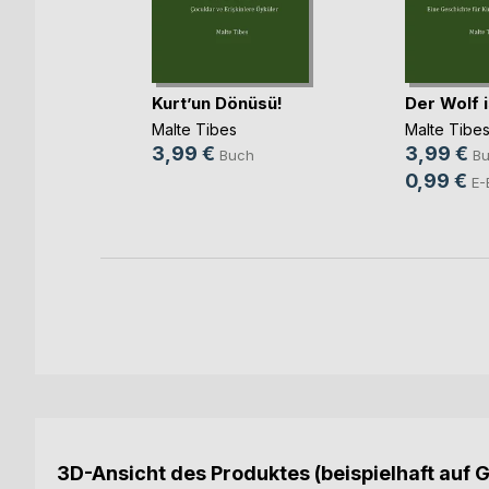
z
Kurt’un Dönüsü!
Der Wolf i
Malte Tibes
Malte Tibe
ch
3,99 €
3,99 €
Buch
B
ok
0,99 €
E-
3D-Ansicht des Produktes (beispielhaft auf 