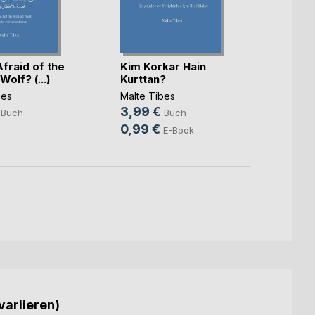
fraid of the
Kim Korkar Hain
Wer h
Wolf? (...)
Kurttan?
dem b
bes
Malte Tibes
Malte 
3,99 €
3,99
Buch
Buch
0,99 €
0,99
E-Book
variieren)