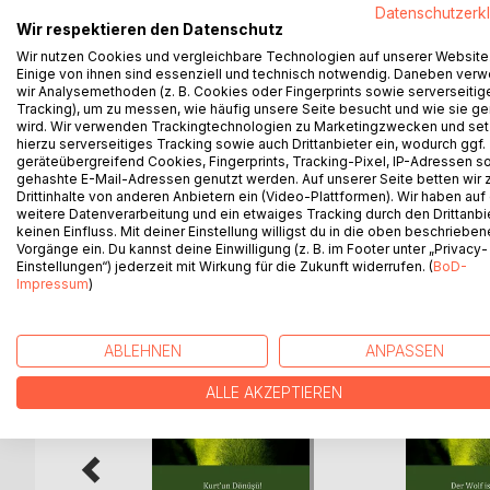
"Die Flucht des Wolfes!" ist der letzte Band der T
Datenschutzerk
Nach "Wer hat Angst vor dem bösen Wolf?" und "D
Wir respektieren den Datenschutz
der Flucht des Wolfes aus seinem beheimateten 
Wir nutzen Cookies und vergleichbare Technologien auf unserer Website
Einige von ihnen sind essenziell und technisch notwendig. Daneben ver
Es geht um die Ängste, Nöte und das Verhalten de
wir Analysemethoden (z. B. Cookies oder Fingerprints sowie serverseitig
Diesmal kann Moritz wenig für den Wolf tun. Wie 
Tracking), um zu messen, wie häufig unsere Seite besucht und wie sie ge
seine Familie aufnehmen? Ob der Wolf mit seiner Fa
wird. Wir verwenden Trackingtechnologien zu Marketingzwecken und se
abhängig.
hierzu serverseitiges Tracking sowie auch Drittanbieter ein, wodurch ggf.
geräteübergreifend Cookies, Fingerprints, Tracking-Pixel, IP-Adressen s
Wird die Eule die anderen Tiere überzeugen kön
gehashte E-Mail-Adressen genutzt werden. Auf unserer Seite betten wir
Drittinhalte von anderen Anbietern ein (Video-Plattformen). Wir haben auf
weitere Datenverarbeitung und ein etwaiges Tracking durch den Drittanbi
keinen Einfluss. Mit deiner Einstellung willigst du in die oben beschriebe
Vorgänge ein. Du kannst deine Einwilligung (z. B. im Footer unter „Privacy-
WEITERE TITEL BEI
Bo
Einstellungen“) jederzeit mit Wirkung für die Zukunft widerrufen. (
BoD-
Impressum
)
ABLEHNEN
ANPASSEN
ALLE AKZEPTIEREN