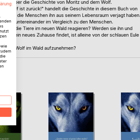
rilogie über die Geschichte von Moritz und dem Wolf.
lärung
er Wolf ist zurück!" handelt die Geschichte in diesem Buch von
Wald, da die Menschen ihn aus seinem Lebensraum verjagt haben
.
wenden
r Tiere untereinander im Vergleich zu den Menschen.
es
werden die Tiere im neuen Wald reagieren? Werden sie ihn und
nutzt
milie ein neues Zuhause findet, ist alleine von der schlauen Eule
tzen
owie
nen, den Wolf im Wald aufzunehmen?
 zudem
 die
eter
nen
D