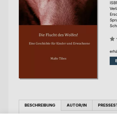
ISB
Ver
Ers
Spr
Schl
Bew
0%
erhä
BESCHREIBUNG
AUTOR/IN
PRESSES