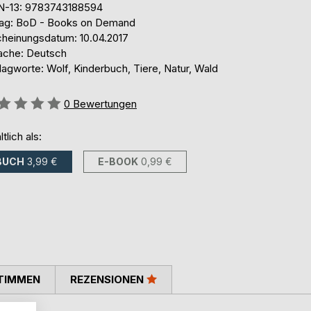
N-13: 9783743188594
lag: BoD - Books on Demand
cheinungsdatum: 10.04.2017
ache: Deutsch
agworte: Wolf, Kinderbuch, Tiere, Natur, Wald
ertung::
0
Bewertungen
ltlich als:
BUCH
3,99 €
E-BOOK
0,99 €
TIMMEN
REZENSIONEN