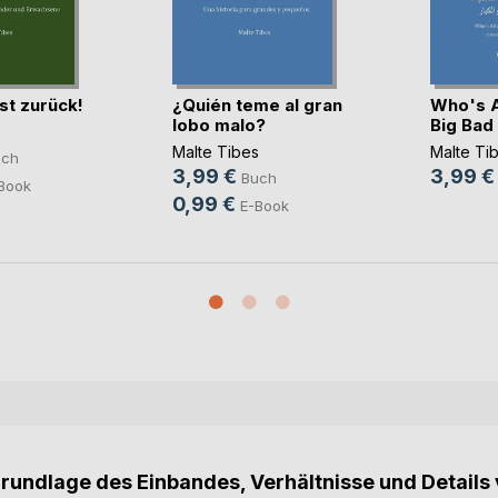
st zurück!
¿Quién teme al gran
Who's A
lobo malo?
Big Bad 
s
Malte Tibes
Malte Ti
uch
3,99 €
3,99 €
Buch
Book
0,99 €
E-Book
Grundlage des Einbandes, Verhältnisse und Details 