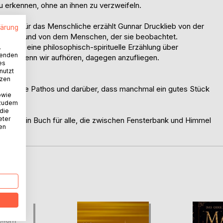
 erkennen, ohne an ihnen zu verzweifeln.
n Blick für das Menschliche erzählt Gunnar Drucklieb von der
lärung
ters sitzt und von dem Menschen, der sie beobachtet.
 sich eine philosophisch-spirituelle Erzählung über
.
wenden
sehen, wenn wir aufhören, dagegen anzufliegen.
es
nutzt
tzen
ität ohne Pathos und darüber, dass manchmal ein gutes Stück
owie
 zudem
 die
eter
uglich. Ein Buch für alle, die zwischen Fensterbank und Himmel
nen
D