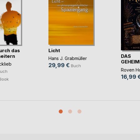
durch das
Licht
DAS
eitern
Hans J. Grabmüller
GEHEIM
cklieb
29,99 €
Buch
BUCH D
Roven Ho
uch
16,99 
Book