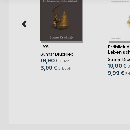
LYS
Fröhlich 
e
Leben sch
Gunnar Drucklieb
e im
Gunnar Dru
19,90 €
Buch
s
19,90 €
B
3,99 €
E-Book
uch
9,99 €
E-