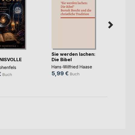
Sie werden lachen:
Peers
NISVOLLE
Die Bibel
Jan-Lu
ER MAGIE
Hans-Wilfried Haase
henfels
22,5
5,99 €
€
Buch
Buch