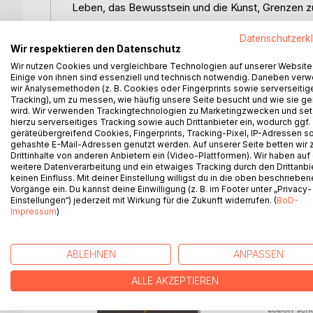
Leben, das Bewusstsein und die Kunst, Grenzen zu
Mit feinem Witz, leiser Tiefe und einem liebevolle
Datenschutzerk
Wir respektieren den Datenschutz
kleinen Fliege, die auf der Innenseite eines Fens
Zwischen Brotkrumen, Licht und Gedanken entspinnt
Wir nutzen Cookies und vergleichbare Technologien auf unserer Website
Einige von ihnen sind essenziell und technisch notwendig. Daneben ver
Wahrnehmung, Freiheit und das, was wir oft erst 
wir Analysemethoden (z. B. Cookies oder Fingerprints sowie serverseitig
Tracking), um zu messen, wie häufig unsere Seite besucht und wie sie ge
Ein Buch über das große Ganze im Kleinen.
wird. Wir verwenden Trackingtechnologien zu Marketingzwecken und se
hierzu serverseitiges Tracking sowie auch Drittanbieter ein, wodurch ggf.
Über Erleuchtung ohne Räucherstäbchen, Spiritual
geräteübergreifend Cookies, Fingerprints, Tracking-Pixel, IP-Adressen s
Käse genügt, um das Leben zu verstehen.
gehashte E-Mail-Adressen genutzt werden. Auf unserer Seite betten wir
Drittinhalte von anderen Anbietern ein (Video-Plattformen). Wir haben auf
weitere Datenverarbeitung und ein etwaiges Tracking durch den Drittanbi
Humorvoll, tiefgründig und überraschend alltagsta
keinen Einfluss. Mit deiner Einstellung willigst du in die oben beschriebe
nach Sinn suchen.
Vorgänge ein. Du kannst deine Einwilligung (z. B. im Footer unter „Privacy-
Einstellungen“) jederzeit mit Wirkung für die Zukunft widerrufen. (
BoD-
Impressum
)
WEITERE TITEL BEI
Bo
ABLEHNEN
ANPASSEN
ALLE AKZEPTIEREN