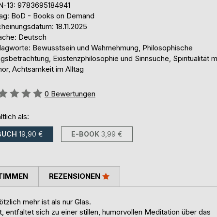
N-13: 9783695184941
lag: BoD - Books on Demand
cheinungsdatum: 18.11.2025
ache: Deutsch
lagworte: Bewusstsein und Wahrnehmung, Philosophische
agsbetrachtung, Existenzphilosophie und Sinnsuche, Spiritualität m
or, Achtsamkeit im Alltag
ertung::
0
Bewertungen
ltlich als:
BUCH
19,90 €
E-BOOK
3,99 €
TIMMEN
REZENSIONEN
tzlich mehr ist als nur Glas.
 entfaltet sich zu einer stillen, humorvollen Meditation über das