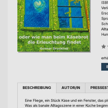
ISB
Ver
Ers
Spr
Sch
Allt
Hum
Bew
0%
erhä
BESCHREIBUNG
AUTOR/IN
PRESSES
Eine Fliege, ein Stück Käse und ein Fenster, das plö
Was als banale Alltagsszene in einer Küche beginnt,