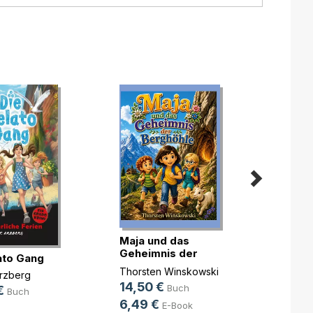
Maja und das
Geral
Geheimnis der
ato Gang
Diana
Berghöhle
Thorsten Winskowski
13,0
rzberg
14,50 €
Buch
6,49
€
Buch
6,49 €
E-Book