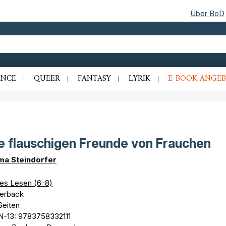
Über BoD
NCE
QUEER
FANTASY
LYRIK
E-BOOK-ANGEB
e flauschigen Freunde von Frauchen
a Steindorfer
tes Lesen (6-8)
erback
Seiten
N-13: 9783758332111