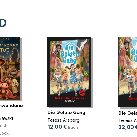
D
chwundene
Die Gelato Gang
Die Gel
kawski
Teresa Arzberg
Teresa A
uch
12,00 €
22,00 
Buch
Book