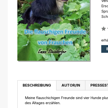
Ver
Ers
Spr
Sch
Bew
0%
erhä
BESCHREIBUNG
AUTOR/IN
PRESSES
Meine flauschichigen Freunde sind vier Hunde plus
des Altages erzählen.