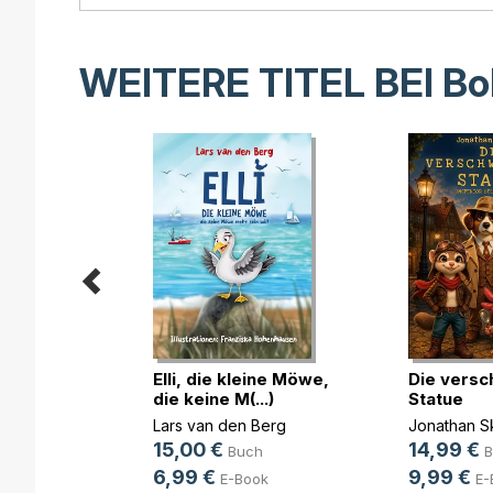
WEITERE TITEL BEI
Bo
Elli, die kleine Möwe,
Die vers
taben:
die keine M(...)
Statue
Lars van den Berg
Jonathan S
er
15,00 €
14,99 €
Buch
B
6,99 €
9,99 €
E-Book
E-
ok