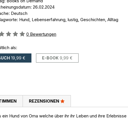
lag: Books on Demand
cheinungsdatum: 26.02.2024
ache: Deutsch
lagworte: Hund, Lebenserfahrung, lustig, Geschichten, Alltag
ertung::
0
Bewertungen
ltlich als:
BUCH
19,99 €
E-BOOK
9,99 €
TIMMEN
REZENSIONEN
 ein Hund von Oma welche über ihr ihr Leben und ihre Erlebnisse