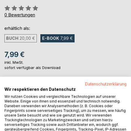
Bewertung::
0%
0
Bewertungen
erhältlich als:
BUCH
20,00 €
E-BOOK
7,99 €
7,99 €
inkl. MwSt.
sofort verfügbar als Download
Datenschutzerklärung
IN DEN WARENKORB
Wir respektieren den Datenschutz
Wir nutzen Cookies und vergleichbare Technologien auf unserer
Website. Einige von ihnen sind essenziell und technisch notwendig.
Auf die Merkliste
Daneben verwenden wir Analysemethoden (z. B. Cookies oder
Titel bewerten
Fingerprints sowie serverseitiges Tracking), um zu messen, wie häufig
unsere Seite besucht und wie sie genutzt wird. Wir verwenden
Trackingtechnologien zu Marketingzwecken und setzen hierzu
serverseitiges Tracking sowie auch Drittanbieter ein, wodurch ggf.
geräteübergreifend Cookies, Fingerprints, Tracking-Pixel, IP-Adressen