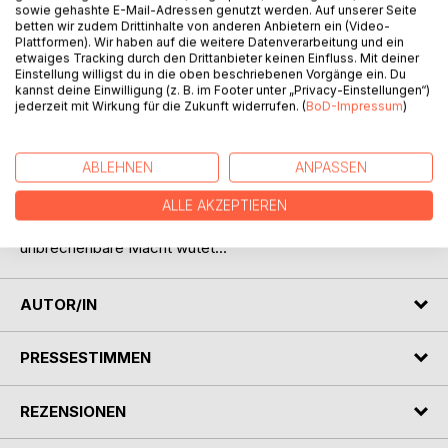
sowie gehashte E-Mail-Adressen genutzt werden. Auf unserer Seite
betten wir zudem Drittinhalte von anderen Anbietern ein (Video-
Plattformen). Wir haben auf die weitere Datenverarbeitung und ein
etwaiges Tracking durch den Drittanbieter keinen Einfluss. Mit deiner
Einstellung willigst du in die oben beschriebenen Vorgänge ein. Du
BESCHREIBUNG
kannst deine Einwilligung (z. B. im Footer unter „Privacy-Einstellungen“)
jederzeit mit Wirkung für die Zukunft widerrufen. (
BoD-Impressum
)
Lillith Revenmar war einst eine mächtige Frau, die auf dem
schwarzen Thron saß. An einem Einem Tag ändert sich
ABLEHNEN
ANPASSEN
plötzlich alles. Lillith muss darum kämpfen, ihre Emotionen
unter Kontrolle zu bringen und lernen ihre finstere
ALLE AKZEPTIEREN
Vergangenheit hinter sich zu lassen, da in ihr eine
unbrechenbare Macht wütet...
AUTOR/IN
PRESSESTIMMEN
REZENSIONEN