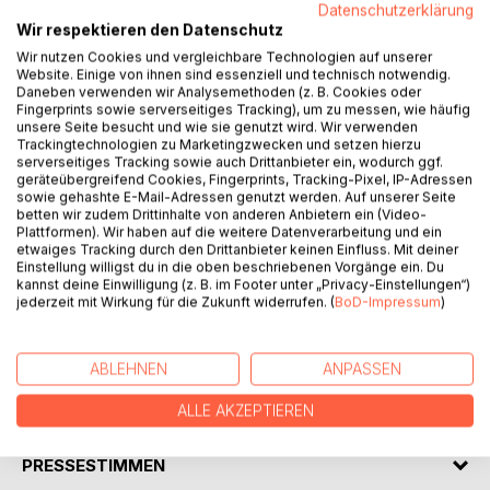
Datenschutzerklärung
Wir respektieren den Datenschutz
Wir nutzen Cookies und vergleichbare Technologien auf unserer
Website. Einige von ihnen sind essenziell und technisch notwendig.
Daneben verwenden wir Analysemethoden (z. B. Cookies oder
BESCHREIBUNG
Fingerprints sowie serverseitiges Tracking), um zu messen, wie häufig
unsere Seite besucht und wie sie genutzt wird. Wir verwenden
Trackingtechnologien zu Marketingzwecken und setzen hierzu
Die Finderin findet Menschen, Schicksale,
serverseitiges Tracking sowie auch Drittanbieter ein, wodurch ggf.
geräteübergreifend Cookies, Fingerprints, Tracking-Pixel, IP-Adressen
Lebensgeschichten vor ihren Augen und betrachtet mit
sowie gehashte E-Mail-Adressen genutzt werden. Auf unserer Seite
schlichtem Blick das Besondere, Auffallende, Fremde, das
betten wir zudem Drittinhalte von anderen Anbietern ein (Video-
so schockierend vertraut ist und tief berührt.
Plattformen). Wir haben auf die weitere Datenverarbeitung und ein
etwaiges Tracking durch den Drittanbieter keinen Einfluss. Mit deiner
"Die Finderin" ist ein Roman - in einzelnen Geschichten
Einstellung willigst du in die oben beschriebenen Vorgänge ein. Du
erzählt - über die Liebe in Zeiten zunehmender sozialer
kannst deine Einwilligung (z. B. im Footer unter „Privacy-Einstellungen“)
Kälte, über das Leben im materiellen Nichts - Armut,
jederzeit mit Wirkung für die Zukunft widerrufen. (
BoD-Impressum
)
Obdachlosigkeit, Heimatlosigkeit - und über Menschen, die
sich verlieren und wieder finden.
ABLEHNEN
ANPASSEN
AUTOR/IN
ALLE AKZEPTIEREN
PRESSESTIMMEN