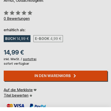
Armut, Obdachlosigkeit
Bewertung::
0%
0
Bewertungen
erhältlich als:
BUCH
14,99 €
E-BOOK
4,99 €
14,99 €
inkl. MwSt. /
portofrei
sofort verfügbar
IN DEN WARENKORB
Auf die Merkliste
Titel bewerten