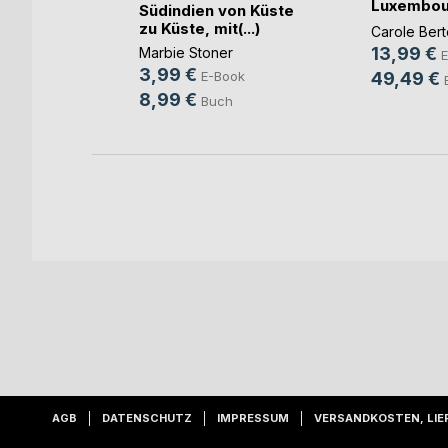
 dur(...)
Luxembou
Südindien von Küste
Henro
zu Küste, mit(...)
unow
Carole Ber
13,99 €
Marbie Stoner
ok
E
3,99 €
49,49 €
E-Book
h
8,99 €
Buch
AGB
DATENSCHUTZ
IMPRESSUM
VERSANDKOSTEN, LIE