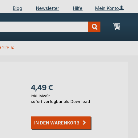
Blog
Newsletter
Hilfe
Mein Konto
Mein Wa
OTE %
4,49 €
inkl. MwSt.
sofort verfügbar als Download
IN DEN WARENKORB