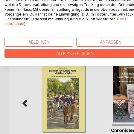
Eine bunt zusammengewürfelte Chartercrew fährt m
weitere Datenverarbeitung und ein etwaiges Tracking durch den Drittanbi
südlichen Dalmatiens. Da die Reise besonders lusti
keinen Einfluss. Mit deiner Einstellung willigst du in die oben beschriebe
Nachbesprechung einen Törnbericht für die Mitseg
Vorgänge ein. Du kannst deine Einwilligung (z. B. im Footer unter „Privacy-
Einstellungen“) jederzeit mit Wirkung für die Zukunft widerrufen. (
BoD-
mutiert ist, überraschte sogar den Verfasser ...
Impressum
)
ABLEHNEN
ANPASSEN
WEITERE TITEL BEI
Bo
ALLE AKZEPTIEREN
ple zum
Chronicles