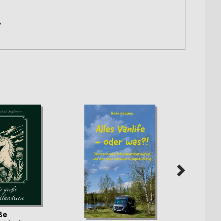
y
ße
Irland