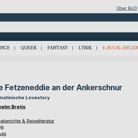
Über BoD
NCE
QUEER
FANTASY
LYRIK
E-BOOK-ANGEB
e Fetzeneddie an der Ankerschnur
matinische Lovestory
helm Bretis
eberichte & Reiseliteratur
UB
 MB