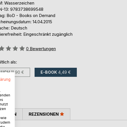
: Wasserzeichen
N-13: 9783738699548
lag: BoD - Books on Demand
cheinungsdatum: 14.04.2015
ache: Deutsch
ierefreiheit: Eingeschränkt zugänglich
ertung::
0
Bewertungen
ltlich als:
BUCH
11,90 €
E-BOOK
4,49 €
lärung
.
wenden
es
nutzt
tzen
TIMMEN
REZENSIONEN
owie
 zudem
 die