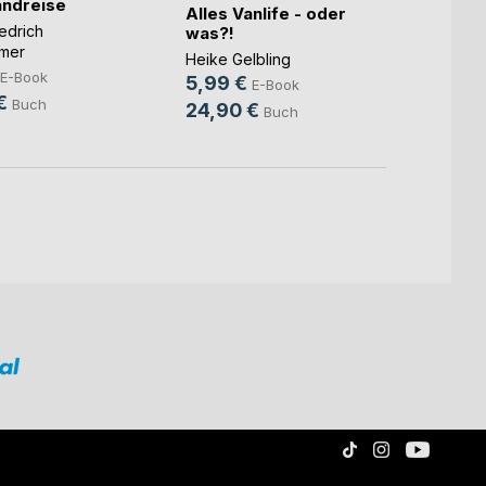
andreise
Alles Vanlife - oder
Franz 
iedrich
was?!
Brauns
mer
9,99
Heike Gelbling
E-Book
5,99 €
45,0
E-Book
€
Buch
24,90 €
Buch