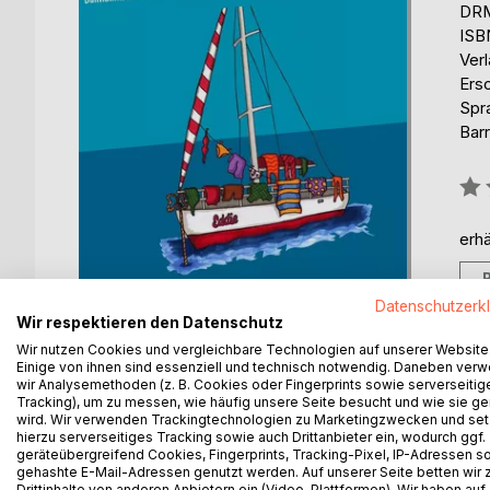
DRM
ISB
Ver
Ers
Spr
Barr
Bew
0%
erhä
Datenschutzerk
Wir respektieren den Datenschutz
Wir nutzen Cookies und vergleichbare Technologien auf unserer Website
Einige von ihnen sind essenziell und technisch notwendig. Daneben ver
wir Analysemethoden (z. B. Cookies oder Fingerprints sowie serverseitig
Tracking), um zu messen, wie häufig unsere Seite besucht und wie sie ge
wird. Wir verwenden Trackingtechnologien zu Marketingzwecken und se
hierzu serverseitiges Tracking sowie auch Drittanbieter ein, wodurch ggf.
BESCHREIBUNG
AUTOR/IN
PRESSES
geräteübergreifend Cookies, Fingerprints, Tracking-Pixel, IP-Adressen s
gehashte E-Mail-Adressen genutzt werden. Auf unserer Seite betten wir
Drittinhalte von anderen Anbietern ein (Video-Plattformen). Wir haben auf