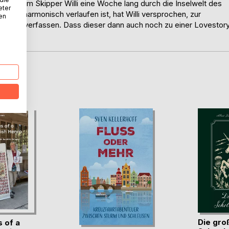
it ihrem Skipper Willi eine Woche lang durch die Inselwelt des
eter
g und harmonisch verlaufen ist, hat Willi versprochen, zur
nen
ler zu verfassen. Dass dieser dann auch noch zu einer Lovestor
D
Die gro
 of a