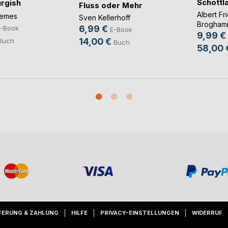
Schottl
rgish
Fluss oder Mehr
Albert Fr
temes
Sven Kellerhoff
Brogham
6,99 €
-Book
E-Book
9,99 €
14,00 €
Buch
Buch
58,00 
FERUNG & ZAHLUNG
HILFE
PRIVACY-EINSTELLUNGEN
WIDERRUF