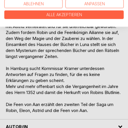
König Atos aus Westlande rüstet zum Angriff auf die Feen,
ABLEHNEN
ANPASSEN
um seine Schwiegertochter Eleon wieder an den Hof und in
die Arme seines Sohnes Argos zurückzuführen.
ALLE AKZEPTIEREN
Eleon hingegen ist verzweifelt. Ihre große Liebe Robin ist
mit Astrid verheiratet und für sie unerreichbar geworden.
Zudem fordern Robin und die Feenkönigin Ailianne sie auf,
den Weg der Magie und der Zauberei zu wählen. In der
Einsamkeit des Hauses der Bücher in Luna stellt sie sich
dem Mysterium der sprechenden Bücher und den Rätseln
längst vergangener Zeiten.
In Hamburg sucht Kommissar Kramer unterdessen
Antworten auf Fragen zu finden, für die es keine
Erklärungen zu geben scheint.
Mehr und mehr offenbart sich die Vergangenheit im Jahre
des Herrn 1352 und damit die Herkunft von Robins Blutlinie.
Die Feen von Aan erzählt den zweiten Teil der Saga um
Robin, Eleon, Astrid und die Feen von Aan.
AUTOR/IN