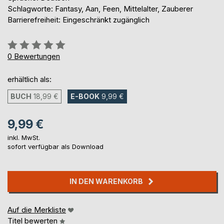
Schlagworte: Fantasy, Aan, Feen, Mittelalter, Zauberer
Barrierefreiheit: Eingeschränkt zugänglich
Bewertung::
0%
0
Bewertungen
erhältlich als:
BUCH
18,99 €
E-BOOK
9,99 €
9,99 €
inkl. MwSt.
sofort verfügbar als Download
IN DEN WARENKORB
Auf die Merkliste
Titel bewerten