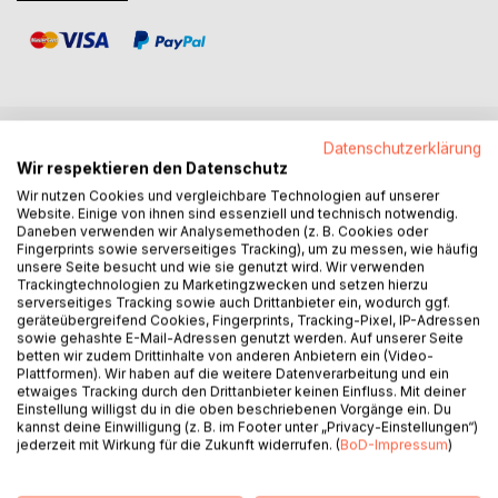
Datenschutzerklärung
BESCHREIBUNG
Wir respektieren den Datenschutz
Wir nutzen Cookies und vergleichbare Technologien auf unserer
Website. Einige von ihnen sind essenziell und technisch notwendig.
Dunkellande erhebt sich und Prinzessin Thara führt das
Daneben verwenden wir Analysemethoden (z. B. Cookies oder
Heer in einen grausamen Krieg gegen das Königreich
Fingerprints sowie serverseitiges Tracking), um zu messen, wie häufig
unsere Seite besucht und wie sie genutzt wird. Wir verwenden
Nordlande. Während Ragan mit seinen Freunden
Trackingtechnologien zu Marketingzwecken und setzen hierzu
verzweifelt im Kerker von Dawn sitzt und auf die Befreiung
serverseitiges Tracking sowie auch Drittanbieter ein, wodurch ggf.
durch seinen Vater hofft, kehrt Robin von Luna nach Skyark
geräteübergreifend Cookies, Fingerprints, Tracking-Pixel, IP-Adressen
sowie gehashte E-Mail-Adressen genutzt werden. Auf unserer Seite
zurück. Weder Astrid noch Robin ahnen zu diesem
betten wir zudem Drittinhalte von anderen Anbietern ein (Video-
Zeitpunkt, welches Schicksal ihnen und ihren Untertanen
Plattformen). Wir haben auf die weitere Datenverarbeitung und ein
bevorsteht.
etwaiges Tracking durch den Drittanbieter keinen Einfluss. Mit deiner
Einstellung willigst du in die oben beschriebenen Vorgänge ein. Du
Die geheimnisvolle Armada vor Solinium befreit zugleich
kannst deine Einwilligung (z. B. im Footer unter „Privacy-Einstellungen“)
einen Gegner, der lange Zeit verborgen vor den Augen der
jederzeit mit Wirkung für die Zukunft widerrufen. (
BoD-Impressum
)
Menschen in tiefster Finsternis und Vergessenheit gelebt
hat.