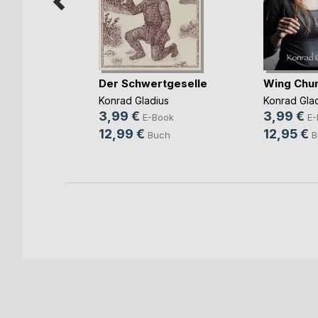
Der Schwertgeselle
Wing Chun
Konrad Gladius
Konrad Gla
3,99 €
3,99 €
ok
E-Book
E-
12,99 €
12,95 €
h
Buch
B