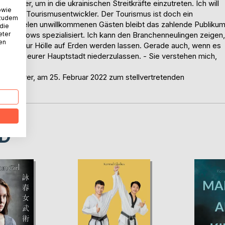
cht hier, um in die ukrainischen Streitkräfte einzutreten. Ich will
owie
tlicher Tourismusentwickler. Der Tourismus ist doch ein
 zudem
it den vielen unwillkommenen Gästen bleibt das zahlende Publiku
 die
eter
orrorshows spezialisiert. Ich kann den Branchenneulingen zeigen,
nen
 Männer zur Hölle auf Erden werden lassen. Gerade auch, wenn es
, sich in eurer Hauptstadt niederzulassen. - Sie verstehen mich,
mpflehrer, am 25. Februar 2022 zum stellvertretenden
D