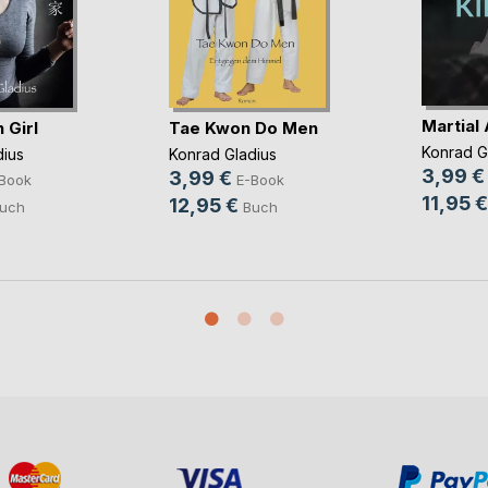
Martial 
 Girl
Tae Kwon Do Men
Konrad G
dius
Konrad Gladius
3,99 €
3,99 €
Book
E-Book
11,95 €
12,95 €
uch
Buch