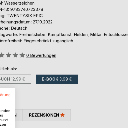
: Wasserzeichen
N-13: 9783740723378
lag: TWENTYSIX EPIC
cheinungsdatum: 27.10.2022
ache: Deutsch
agworte: Freiheitsliebe, Kampfkunst, Helden, Militär, Entschlosse
ierefreiheit: Eingeschränkt zugänglich
ertung::
0
Bewertungen
ltlich als:
BUCH
12,99 €
E-BOOK
3,99 €
lärung
.
wenden
TIMMEN
REZENSIONEN
es
nutzt
tzen