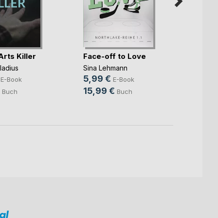
Arts Killer
Face-off to Love
Harm
ladius
Sina Lehmann
Sabin
5,99 €
8,99
E-Book
E-Book
15,99 €
20,0
Buch
Buch