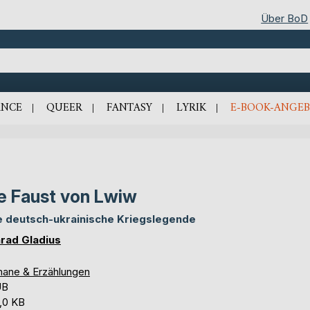
Über BoD
NCE
QUEER
FANTASY
LYRIK
E-BOOK-ANGEB
e Faust von Lwiw
e deutsch-ukrainische Kriegslegende
rad Gladius
ane & Erzählungen
UB
,0 KB