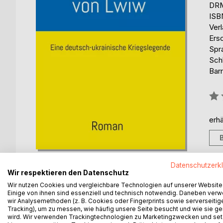
DRM
ISB
Ver
Ers
Spr
Schl
Barr
Bew
0%
erhä
Datenschutzerk
Wir respektieren den Datenschutz
Wir nutzen Cookies und vergleichbare Technologien auf unserer Website
Einige von ihnen sind essenziell und technisch notwendig. Daneben ver
BESCHREIBUNG
AUTOR/IN
PRESSES
wir Analysemethoden (z. B. Cookies oder Fingerprints sowie serverseitig
Tracking), um zu messen, wie häufig unsere Seite besucht und wie sie ge
wird. Wir verwenden Trackingtechnologien zu Marketingzwecken und se