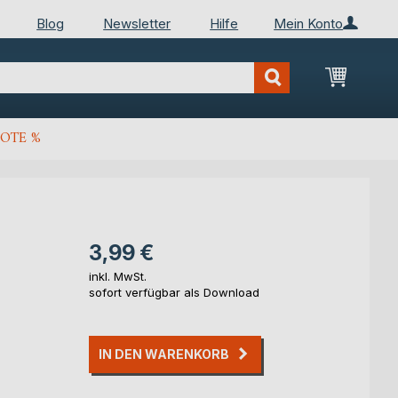
Blog
Newsletter
Hilfe
Mein Konto
Mein Wa
OTE %
3,99 €
inkl. MwSt.
sofort verfügbar als Download
IN DEN WARENKORB