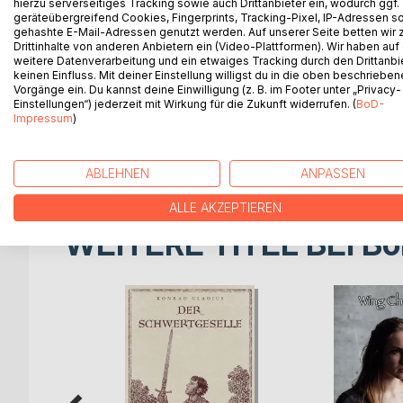
hierzu serverseitiges Tracking sowie auch Drittanbieter ein, wodurch ggf.
"Herr Major, bei allem gebotenen Respekt, ich bin ni
geräteübergreifend Cookies, Fingerprints, Tracking-Pixel, IP-Adressen s
auch keinen Sold. Ich komme vielmehr als ehrenam
gehashte E-Mail-Adressen genutzt werden. Auf unserer Seite betten wir
wichtiges Standbein für eure Wirtschaft, oder? M
Drittinhalte von anderen Anbietern ein (Video-Plattformen). Wir haben auf
weitere Datenverarbeitung und ein etwaiges Tracking durch den Drittanbi
weg. Da müsst ihr neue Wege gehen. Ich bin auf H
keinen Einfluss. Mit deiner Einstellung willigst du in die oben beschriebe
wie sie den Aufenthalt in diesem Land für Putins
Vorgänge ein. Du kannst deine Einwilligung (z. B. im Footer unter „Privacy-
euch nicht gelingen sollte, diese davon abzuhalten
Einstellungen“) jederzeit mit Wirkung für die Zukunft widerrufen. (
BoD-
Herr Major?"
Impressum
)
Frank Steiner, Oberstabsfeldwebel a.D. und Nahka
Regimentskommandeur in Lwiw, Ukraine.
ABLEHNEN
ANPASSEN
ALLE AKZEPTIEREN
WEITERE TITEL BEI
Bo