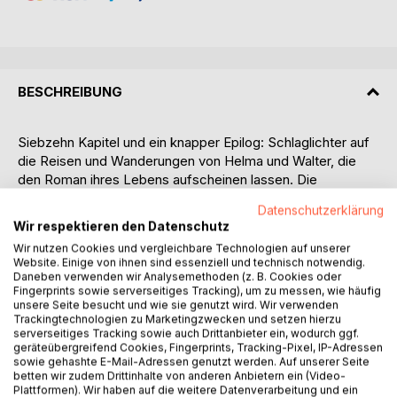
BESCHREIBUNG
Siebzehn Kapitel und ein knapper Epilog: Schlaglichter auf
die Reisen und Wanderungen von Helma und Walter, die
den Roman ihres Lebens aufscheinen lassen. Die
Schauplätze sind vielfältig: der Süden Italiens, die lykische
Datenschutzerklärung
Küste in der Türkei, die Azoren im Atlantik, die norwegische
Wir respektieren den Datenschutz
Küste vor dem Eismeer, im Zentrum Europas ein kleiner Ort
Wir nutzen Cookies und vergleichbare Technologien auf unserer
im Osten Tschechiens, die Bergwelt des Antilibanon in
Website. Einige von ihnen sind essenziell und technisch notwendig.
Syrien. In der heimischen Region die Chiemgauer, Tiroler,
Daneben verwenden wir Analysemethoden (z. B. Cookies oder
Tegernseer Berge sowie das bayerische Voralpenland.
Fingerprints sowie serverseitiges Tracking), um zu messen, wie häufig
unsere Seite besucht und wie sie genutzt wird. Wir verwenden
Durch den Ausbruch der Corona-Pandemie werden die
Trackingtechnologien zu Marketingzwecken und setzen hierzu
Wege von Helma und Walter auf die Moränenhügel
serverseitiges Tracking sowie auch Drittanbieter ein, wodurch ggf.
beschränkt, die der eiszeitliche Inn-Gletscher schuf.
geräteübergreifend Cookies, Fingerprints, Tracking-Pixel, IP-Adressen
sowie gehashte E-Mail-Adressen genutzt werden. Auf unserer Seite
Glück? Unglück? Geblieben ist dem Paar jedenfalls ein
betten wir zudem Drittinhalte von anderen Anbietern ein (Video-
Gefühl des Miteinander-Gehens.
Plattformen). Wir haben auf die weitere Datenverarbeitung und ein