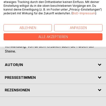
In den einzelnen Kapiteln werden konkrete Erlebnisse
etwaiges Tracking durch den Drittanbieter keinen Einfluss. Mit deiner
Einstellung willigst du in die oben beschriebenen Vorgänge ein. Du
überlagert von Erinnerungen und Rückblicken, auch von
kannst deine Einwilligung (z. B. im Footer unter „Privacy-Einstellungen“)
Wünschen. Diese betreffen sowohl die beiden Töchter, zu
jederzeit mit Wirkung für die Zukunft widerrufen. (
BoD-Impressum
)
denen das Paar in den letzten Jahren den Kontakt verloren
hat, als auch die Geschichte ihrer Ehe. Dabei wird
vorwiegend eine weibliche Perspektive eingenommen.
ABLEHNEN
ANPASSEN
Helma geht vieles durch den Kopf: die Nähe von Paradies
und Inferno, der Wechsel zwischen Anziehung und
ALLE AKZEPTIEREN
Abstoßung, das Zusammenspiel von Kontakt und
Verwandlung. Von all dem erzählen auch die Farben der
Steine.
AUTOR/IN
PRESSESTIMMEN
REZENSIONEN