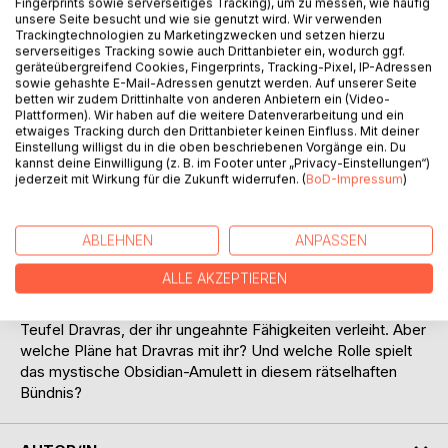
Fingerprints sowie serverseitiges Tracking), um zu messen, wie häufig
unsere Seite besucht und wie sie genutzt wird. Wir verwenden
Die 15-jährige Ara würde alles tun, um ihren kleinen Bruder
Trackingtechnologien zu Marketingzwecken und setzen hierzu
serverseitiges Tracking sowie auch Drittanbieter ein, wodurch ggf.
Nuel zu beschützen. Er ist eines der verhassten
geräteübergreifend Cookies, Fingerprints, Tracking-Pixel, IP-Adressen
Wechselbälger, die von Menschen gnadenlos verfolgt und
sowie gehashte E-Mail-Adressen genutzt werden. Auf unserer Seite
getötet werden.
betten wir zudem Drittinhalte von anderen Anbietern ein (Video-
Plattformen). Wir haben auf die weitere Datenverarbeitung und ein
Sie muss ihn unter Deck eines Piratenschiffs verstecken,
etwaiges Tracking durch den Drittanbieter keinen Einfluss. Mit deiner
während sie sich selbst als Schiffsjunge ausgibt, um in der
Einstellung willigst du in die oben beschriebenen Vorgänge ein. Du
von Magiern beherrschten Stadt Blessam Zuflucht zu
kannst deine Einwilligung (z. B. im Footer unter „Privacy-Einstellungen“)
jederzeit mit Wirkung für die Zukunft widerrufen. (
BoD-Impressum
)
finden.
Als sie auf dem Schiff ein geheimnisvolles, magisches
Amulett findet, scheint es perfekt, um ihren Neubeginn zu
ABLEHNEN
ANPASSEN
finanzieren. Doch mit dem Diebstahl entfesselt Ara nicht
nur düstere Mächte, denn kurz darauf schwebt auch das
ALLE AKZEPTIEREN
Leben ihres Bruders in Gefahr.
Es gibt nur eins, das sie beide retten kann: ein Pakt mit dem
Teufel Dravras, der ihr ungeahnte Fähigkeiten verleiht. Aber
welche Pläne hat Dravras mit ihr? Und welche Rolle spielt
das mystische Obsidian-Amulett in diesem rätselhaften
Bündnis?