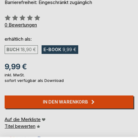
Barrierefreiheit: Eingeschränkt zugänglich
Bewertung::
0%
0
Bewertungen
erhältlich als:
BUCH
18,90 €
E-BOOK
9,99 €
9,99 €
inkl. MwSt.
sofort verfügbar als Download
IN DEN WARENKORB
Auf die Merkliste
Titel bewerten