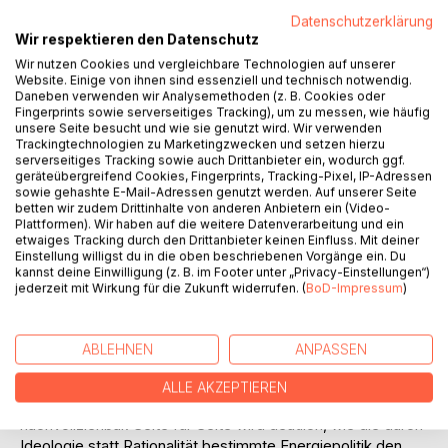
Datenschutzerklärung
Wir respektieren den Datenschutz
Wir nutzen Cookies und vergleichbare Technologien auf unserer
Website. Einige von ihnen sind essenziell und technisch notwendig.
Daneben verwenden wir Analysemethoden (z. B. Cookies oder
Fingerprints sowie serverseitiges Tracking), um zu messen, wie häufig
BESCHREIBUNG
unsere Seite besucht und wie sie genutzt wird. Wir verwenden
Trackingtechnologien zu Marketingzwecken und setzen hierzu
serverseitiges Tracking sowie auch Drittanbieter ein, wodurch ggf.
Es ist lachhaft zu glauben, dass Deutschland das Weltklima
geräteübergreifend Cookies, Fingerprints, Tracking-Pixel, IP-Adressen
retten kann, indem wir alle mit E-Autos fahren und mit
sowie gehashte E-Mail-Adressen genutzt werden. Auf unserer Seite
betten wir zudem Drittinhalte von anderen Anbietern ein (Video-
Wärmepumpen heizen. Wir schalten Kohle- und
Plattformen). Wir haben auf die weitere Datenverarbeitung und ein
Kernkraftwerke ab und wundern uns, dass Solar- und
etwaiges Tracking durch den Drittanbieter keinen Einfluss. Mit deiner
Windenergie nicht ausreichen, um unsere
Einstellung willigst du in die oben beschriebenen Vorgänge ein. Du
kannst deine Einwilligung (z. B. im Footer unter „Privacy-Einstellungen“)
Wohlstandsgesellschaft am Laufen zu halten. Der Versuch,
jederzeit mit Wirkung für die Zukunft widerrufen. (
BoD-Impressum
)
allein mit regenerativen Energien made in Germany unseren
Wohlstand aufrecht zu erhalten, ist zum Scheitern verurteilt.
ABLEHNEN
ANPASSEN
Dieses Buch nimmt die deutsche Energiepolitik
auseinander. Schonungslos werden die Fehler und
ALLE AKZEPTIEREN
Versäumnisse offengelegt - fundiert und für jedermann
nachvollziehbar. Seite für Seite wird deutlich, wie die durch
Ideologie statt Rationalität bestimmte Energiepolitik den