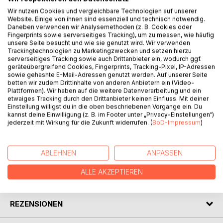
Wir nutzen Cookies und vergleichbare Technologien auf unserer
Website. Einige von ihnen sind essenziell und technisch notwendig.
Daneben verwenden wir Analysemethoden (z. B. Cookies oder
BESCHREIBUNG
Fingerprints sowie serverseitiges Tracking), um zu messen, wie häufig
unsere Seite besucht und wie sie genutzt wird. Wir verwenden
Trackingtechnologien zu Marketingzwecken und setzen hierzu
Alina verliert durch einen Autounfall ihren Mann und kurz
serverseitiges Tracking sowie auch Drittanbieter ein, wodurch ggf.
geräteübergreifend Cookies, Fingerprints, Tracking-Pixel, IP-Adressen
darauf auch ihr ungeborenes Kind. Weitere Kinder kann sie
sowie gehashte E-Mail-Adressen genutzt werden. Auf unserer Seite
nicht mehr bekommen. Deshalb steigert sie sich in einen
betten wir zudem Drittinhalte von anderen Anbietern ein (Video-
Wahn hinein, in dem sie sich als "Beschützerin" von Kindern
Plattformen). Wir haben auf die weitere Datenverarbeitung und ein
etwaiges Tracking durch den Drittanbieter keinen Einfluss. Mit deiner
mit "schlechten Eltern" sieht". Alles scheint sich dramatisch
Einstellung willigst du in die oben beschriebenen Vorgänge ein. Du
zu entwickeln, da erhält sie von ihrem Vater, zu dem sie
kannst deine Einwilligung (z. B. im Footer unter „Privacy-Einstellungen“)
bislang kaum Kontakt hatte, ein unerwartetes Angebot.
jederzeit mit Wirkung für die Zukunft widerrufen. (
BoD-Impressum
)
AUTOR/IN
ABLEHNEN
ANPASSEN
ALLE AKZEPTIEREN
PRESSESTIMMEN
REZENSIONEN