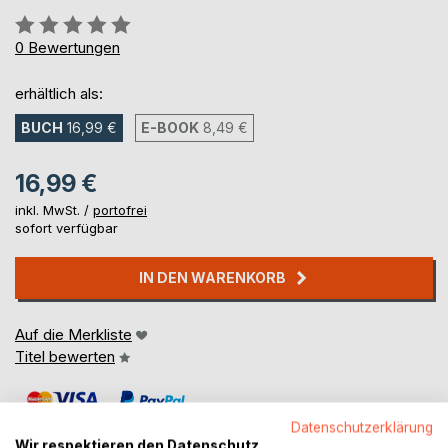
Bewertung::
0%
0
Bewertungen
erhältlich als:
BUCH
16,99 €
E-BOOK
8,49 €
16,99 €
inkl. MwSt. /
portofrei
sofort verfügbar
IN DEN WARENKORB
Auf die Merkliste
Titel bewerten
Datenschutzerklärung
Wir respektieren den Datenschutz