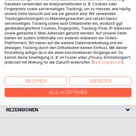
Psyche und liefert damit nicht nur eine anwendbare
Daneben verwenden wir Analysemethoden (z. B. Cookies oder
Landkarte des Geistes, sondern auch einen fundamentalen
Fingerprints sowie serverseitiges Tracking), um zu messen, wie häufig
unsere Seite besucht und wie sie genutzt wird. Wir verwenden
Entwurf für die zukünftige psychische Entwicklung des
Trackingtechnologien zu Marketingzwecken und setzen hierzu
Menschen. Aufbauend auf der Frage, was psychisch
serverseitiges Tracking sowie auch Drittanbieter ein, wodurch ggf.
überhaupt beobachtbar ist, entwirft der Autor nach
geräteübergreifend Cookies, Fingerprints, Tracking-Pixel, IP-Adressen
sowie gehashte E-Mail-Adressen genutzt werden. Auf unserer Seite
systemtheoretischen wie kybernetischen Gesichtspunkten
betten wir zudem Drittinhalte von anderen Anbietern ein (Video-
ein konsistentes Modell über das Wesen der Psyche,
Plattformen). Wir haben auf die weitere Datenverarbeitung und ein
dessen Kernthese lautet, dass alles, was beobachtet wird,
etwaiges Tracking durch den Drittanbieter keinen Einfluss. Mit deiner
Einstellung willigst du in die oben beschriebenen Vorgänge ein. Du
im Rahmen der Evolution und zum Zwecke der Selbst-
kannst deine Einwilligung (z. B. im Footer unter „Privacy-Einstellungen“)
Bewusstwerdung geschieht.
jederzeit mit Wirkung für die Zukunft widerrufen. (
BoD-Impressum
)
AUTOR/IN
ABLEHNEN
ANPASSEN
ALLE AKZEPTIEREN
PRESSESTIMMEN
REZENSIONEN