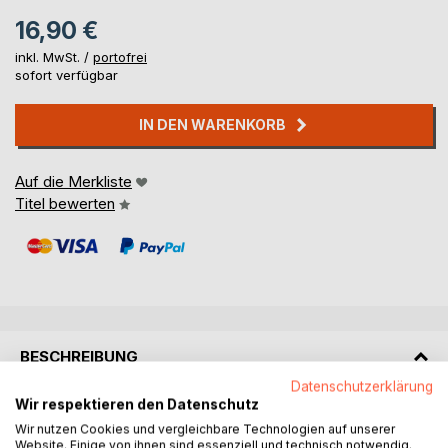
16,90 €
inkl. MwSt. /
portofrei
sofort verfügbar
IN DEN WARENKORB
Auf die Merkliste
Titel bewerten
BESCHREIBUNG
Datenschutzerklärung
Wir respektieren den Datenschutz
In dem Buch ‚Psyche’ beschreibt Tom Amarque die
Wir nutzen Cookies und vergleichbare Technologien auf unserer
Struktur, die Selbstorganisation sowie die Evolution der
Website. Einige von ihnen sind essenziell und technisch notwendig.